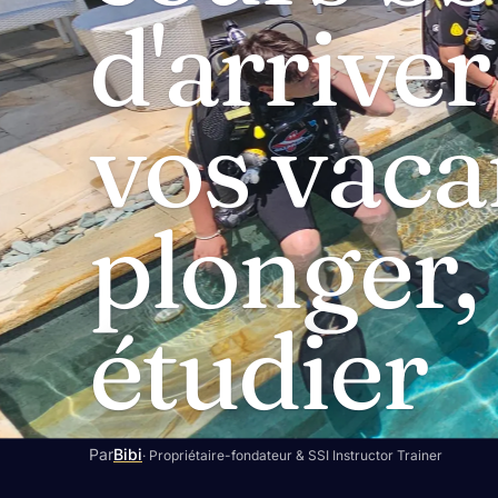
d'arriver
vos vaca
plonger,
étudier
Par
Bibi
· Propriétaire-fondateur & SSI Instructor Trainer