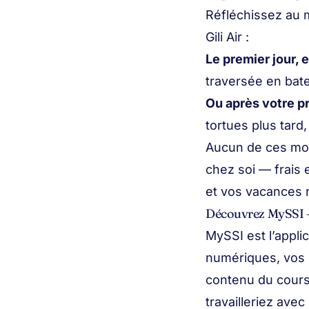
Réfléchissez au m
Gili Air :
Le premier jour, 
traversée en bat
Ou après votre p
tortues plus tard,
Aucun de ces mom
chez soi — frais 
et vos vacances 
Découvrez MySSI —
MySSI est l’appli
numériques, vos c
contenu du cours
travailleriez ave