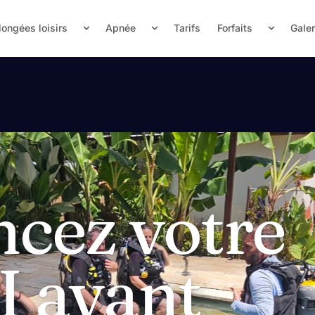
longées loisirs
Apnée
Tarifs
Forfaits
Galer
ez votre
I avant