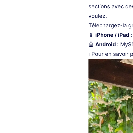
sections avec de
voulez.
Téléchargez-la gr
📱
iPhone / iPad :
🤖
Android :
MySS
ℹ️ Pour en savoir 