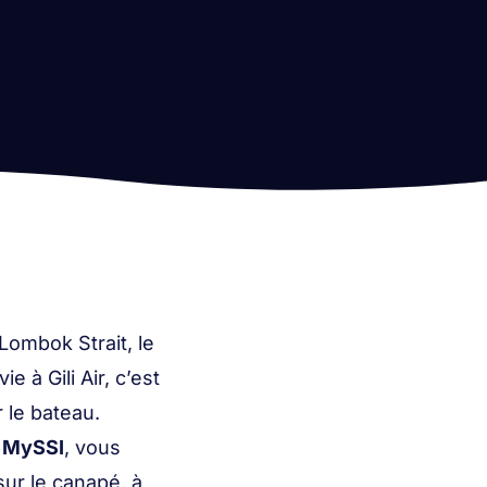
Lombok Strait, le
 à Gili Air, c’est
 le bateau.
e
MySSI
, vous
sur le canapé, à