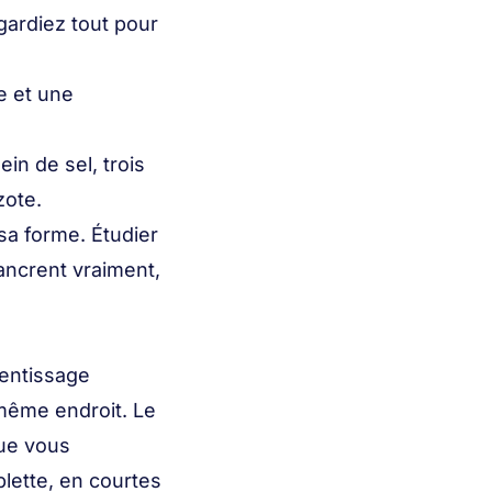
gardiez tout pour
e et une
ein de sel, trois
zote.
sa forme. Étudier
’ancrent vraiment,
rentissage
 même endroit. Le
que vous
lette, en courtes