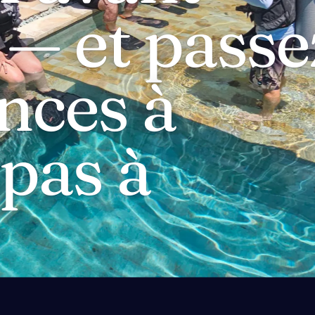
 — et passe
nces à
 pas à