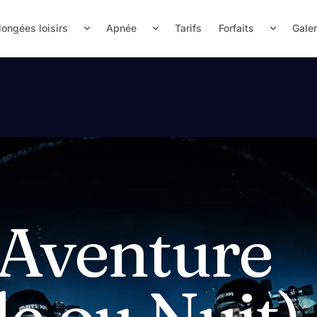
longées loisirs
Apnée
Tarifs
Forfaits
Galer
 Aventure
e ou Nuit)