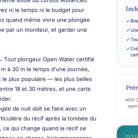
thème issue du cursus Advanced
Incl
vez ni le temps ni le budget pour
ez quand même vivre une plongée
Bri
ée par un moniteur, et garder une
Une
Tou
Cré
cer
.
Tout plongeur Open Water certifié
8 m à 30 m le temps d’une journée,
 le plus populaire — les plus belles
Prér
entre 18 et 30 mètres, et une carte
éder.
SSI O
agen
gée de nuit doit se faire avec un
articulière du récif après la tombée du
 ce qui change quand le récif se
RÉSE