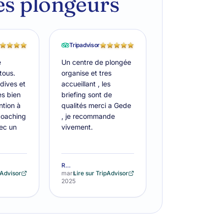
les plongeurs
Tripadvisor
e
Un centre de plongée
tous.
organise et tres
dives et
accueillant , les
s bien
briefing sont de
tion à
qualités merci a Gede
coaching
, je recommande
ec un
vivement.
RegisC38
pAdvisor
mars
Lire sur TripAdvisor
2025