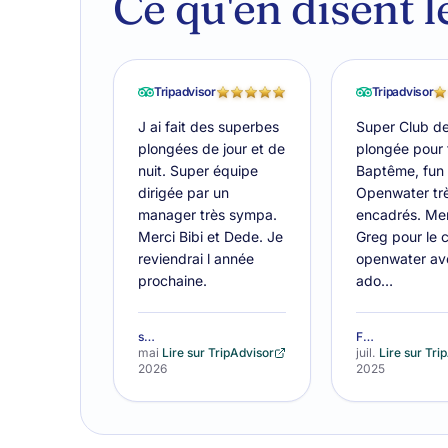
Ce qu'en disent 
Tripadvisor
Tripadvisor
J ai fait des superbes
Super Club d
plongées de jour et de
plongée pour 
nuit. Super équipe
Baptême, fun 
dirigée par un
Openwater trè
manager très sympa.
encadrés. Men
Merci Bibi et Dede. Je
Greg pour le 
reviendrai l année
openwater av
prochaine.
ado…
souvannalab
FarAway21319929073
mai
Lire sur TripAdvisor
juil.
Lire sur Tri
2026
2025