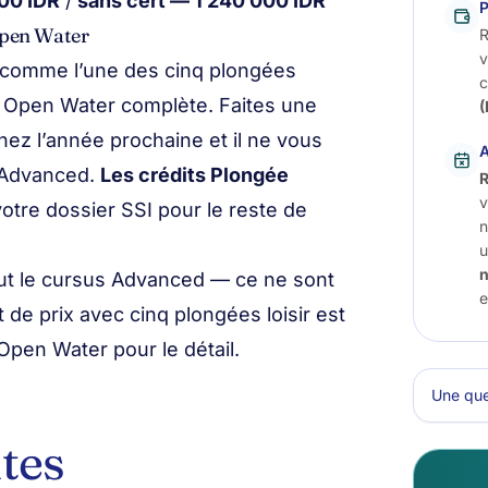
00 IDR
/
sans cert — 1 240 000 IDR
Open Water
R
v
comme l’une des cinq plongées
c
d Open Water complète. Faites une
(
ez l’année prochaine et il ne vous
A
l’Advanced.
Les crédits Plongée
R
v
votre dossier SSI pour le reste de
n
u
out le cursus Advanced — ce ne sont
e
 de prix avec cinq plongées loisir est
 Open Water
pour le détail.
Une que
tes