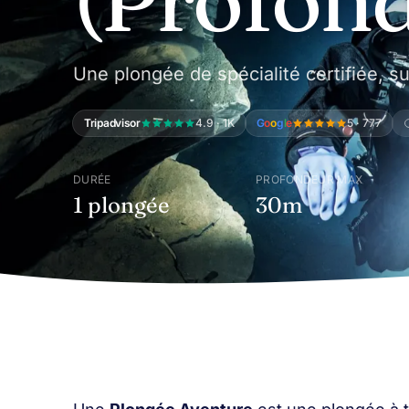
Une plongée de spécialité certifiée, s
Tripadvisor
4.9 · 1K
G
o
o
g
l
e
5 · 777
DURÉE
PROFONDEUR MAX
1 plongée
30m