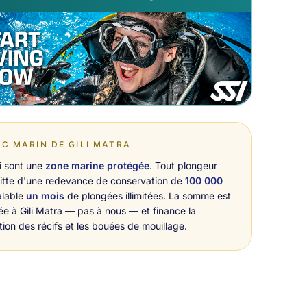
C MARIN DE GILI MATRA
li sont une
zone marine protégée
. Tout plongeur
itte d'une redevance de conservation de
100 000
alable
un mois
de plongées illimitées. La somme est
ée à Gili Matra — pas à nous — et finance la
tion des récifs et les bouées de mouillage.