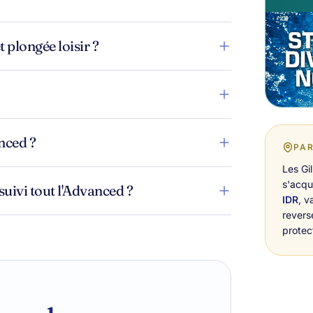
 plongée loisir ?
nced ?
PAR
Les Gi
s'acqu
suivi tout l'Advanced ?
IDR
, v
revers
protec