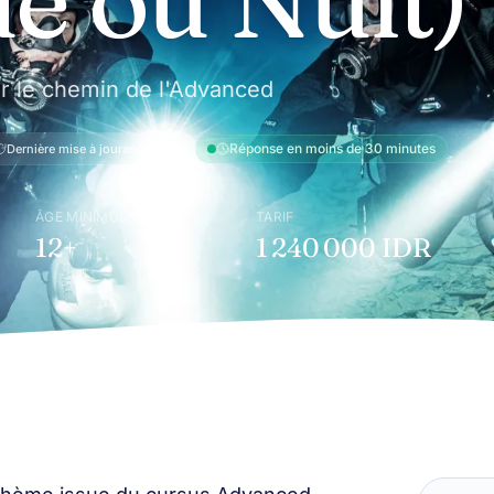
ur le chemin de l'Advanced
Réponse en moins de 30 minutes
Dernière mise à jour
août 2026
ÂGE MINIMUM
TARIF
12+
1 240 000 IDR