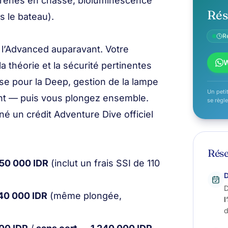
murènes en chasse, bioluminescence
Rés
s le bateau).
R
l’Advanced auparavant. Votre
a théorie et la sécurité pertinentes
e pour la Deep, gestion de la lampe
Un petit
ight — puis vous plongez ensemble.
se règle
né un crédit Adventure Dive officiel
Rése
350 000 IDR
(inclut un frais SSI de 110
D
D
240 000 IDR
(même plongée,
l
d