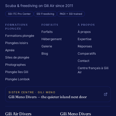
Scuba & freediving on Gili Air since 2011
SSI ITC Pro Center
SSI Freediving
PADI + SSI trained
FORMATIONS
FORFAITS
À PROPOS
PLONGÉE
Forfaits
À propos
Formations plongée
Hébergement
Expertise
Plongées loisirs
Galerie
Réponses
Apnée
Blog
Comparatifs
Sites de plongée
Contact
Photographes
Centre français à Gili
Plongée îles Gili
Air
Plongée Lombok
SISTER CENTRE · GILI MENO
Gili Meno Divers — the quieter island next door
Gili Air Divers
Gili Meno Divers