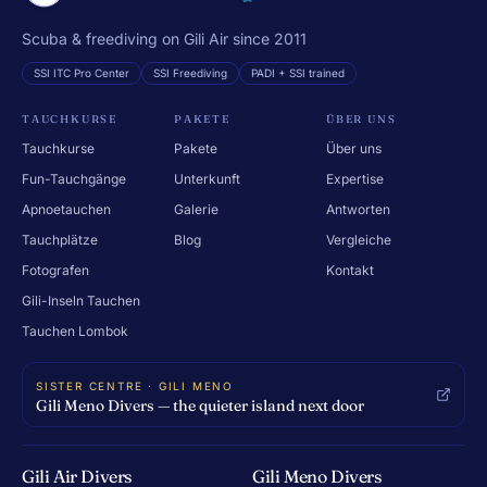
Scuba & freediving on Gili Air since 2011
SSI ITC Pro Center
SSI Freediving
PADI + SSI trained
TAUCHKURSE
PAKETE
ÜBER UNS
Tauchkurse
Pakete
Über uns
Fun-Tauchgänge
Unterkunft
Expertise
Apnoetauchen
Galerie
Antworten
Tauchplätze
Blog
Vergleiche
Fotografen
Kontakt
Gili-Inseln Tauchen
Tauchen Lombok
SISTER CENTRE · GILI MENO
Gili Meno Divers — the quieter island next door
Gili Air Divers
Gili Meno Divers