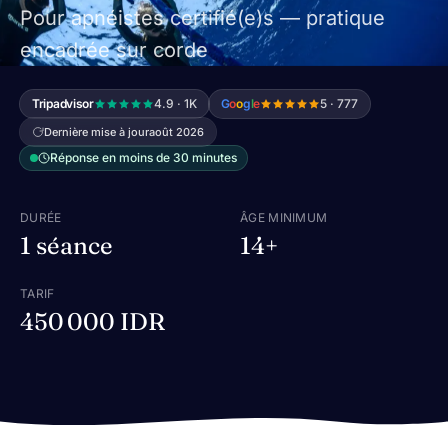
Pour apnéistes certifié(e)s — pratique
encadrée sur corde
Tripadvisor
4.9 · 1K
G
o
o
g
l
e
5 · 777
Dernière mise à jour
août 2026
Réponse en moins de 30 minutes
DURÉE
ÂGE MINIMUM
1 séance
14+
TARIF
450 000 IDR