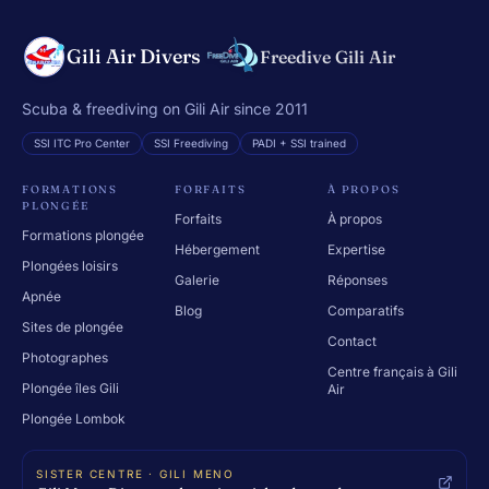
Gili Air Divers
Freedive Gili Air
Scuba & freediving on Gili Air since 2011
SSI ITC Pro Center
SSI Freediving
PADI + SSI trained
FORMATIONS
FORFAITS
À PROPOS
PLONGÉE
Forfaits
À propos
Formations plongée
Hébergement
Expertise
Plongées loisirs
Galerie
Réponses
Apnée
Blog
Comparatifs
Sites de plongée
Contact
Photographes
Centre français à Gili
Plongée îles Gili
Air
Plongée Lombok
SISTER CENTRE · GILI MENO