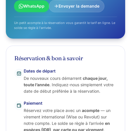
WhatsApp
Envoyer la demande
Un petit acompte à la réservation vous garantit le tarif en ligne. Le
solde se règle à l'arrivée.
Réservation & bon à savoir
Dates de départ
De nouveaux cours démarrent
chaque jour,
toute l’année
. Indiquez-nous simplement votre
date de début préférée à la réservation.
Paiement
Réservez votre place avec un
acompte
— un
virement international (Wise ou Revolut) sur
notre compte. Le solde se règle à l’arrivée
en
espèces (IDR), par carte ou par virement
.