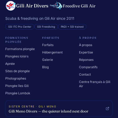
Gili Air Divers
Freedive Gili Air
Scuba & freediving on Gili Air since 2011
SSI ITC Pro Center
SSI Freediving
PADI + SSI trained
FORMATIONS
FORFAITS
À PROPOS
PLONGÉE
Forfaits
À propos
Formations plongée
Hébergement
Expertise
Plongées loisirs
Galerie
Réponses
Apnée
Blog
Comparatifs
Sites de plongée
Contact
Photographes
Centre français à Gili
Plongée îles Gili
Air
Plongée Lombok
SISTER CENTRE · GILI MENO
Gili Meno Divers — the quieter island next door