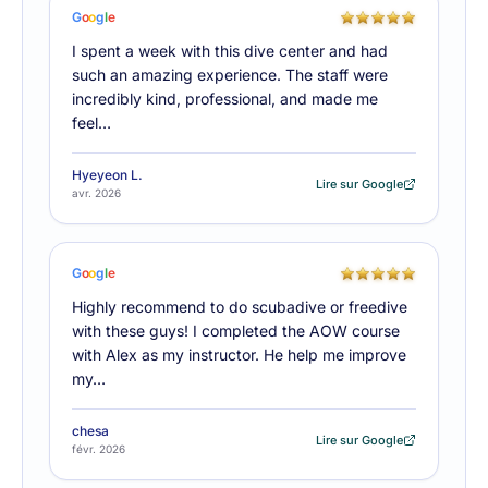
G
o
o
g
l
e
I spent a week with this dive center and had
such an amazing experience. The staff were
incredibly kind, professional, and made me
feel…
Hyeyeon L.
Lire sur Google
avr. 2026
G
o
o
g
l
e
Highly recommend to do scubadive or freedive
with these guys! I completed the AOW course
with Alex as my instructor. He help me improve
my…
chesa
Lire sur Google
févr. 2026