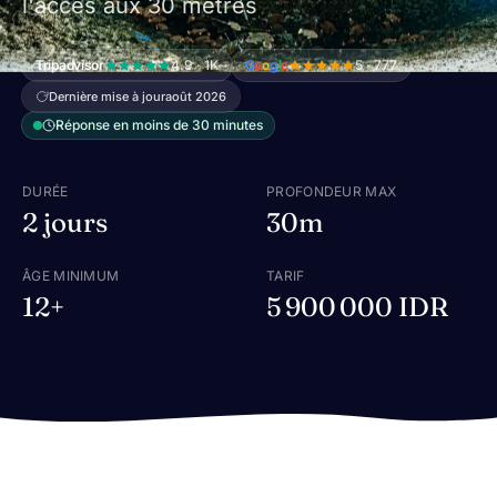
l'accès aux 30 mètres
Tripadvisor
4.9 · 1K
G
o
o
g
l
e
5 · 777
Dernière mise à jour
août 2026
Réponse en moins de 30 minutes
DURÉE
PROFONDEUR MAX
2 jours
30m
ÂGE MINIMUM
TARIF
12+
5 900 000 IDR