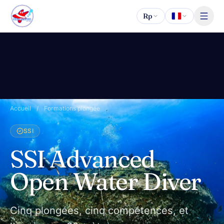
Aller au contenu
Rp
Accueil
/
Formations plongée
SSI
SSI Advanced
Open Water Diver
Cinq plongées, cinq compétences, et