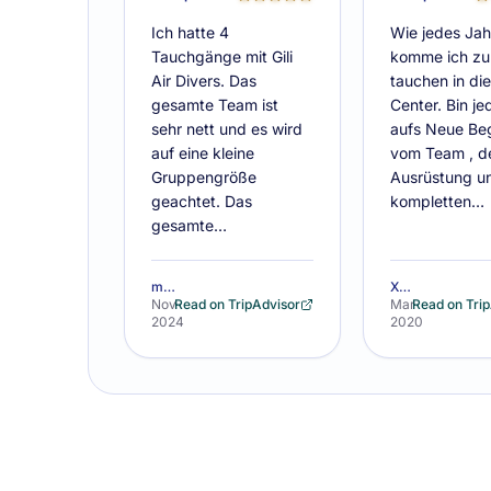
Ich hatte 4
Wie jedes Jah
Tauchgänge mit Gili
komme ich z
Air Divers. Das
tauchen in di
gesamte Team ist
Center. Bin j
sehr nett und es wird
aufs Neue Beg
auf eine kleine
vom Team , d
Gruppengröße
Ausrüstung u
geachtet. Das
kompletten…
gesamte…
mathiasp918
X9963RSoliverm
Nov
Read on TripAdvisor
Mar
Read on Tri
2024
2020