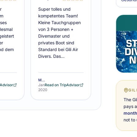
r
Super tolles und
um
kompetentes Team!
eses
Kleine Tauchgruppen
edesmal
von 3 Personen +
eistert
Divemaster und
er
privates Boot sind
nd dem
Standard bei Gili Air
Divers. Das…
MoritzB418
pAdvisor
Jan
Read on TripAdvisor
2020
GIL
The Gi
pays a
mont
not to