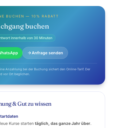
NE BUCHEN — 10% RABATT
chgang buchen
ntwort innerhalb von 30 Minuten
WhatsApp
Anfrage senden
eine Anzahlung bei der Buchung sichert den Online-Tarif. Der
rd vor Ort beglichen.
ung & Gut zu wissen
tartdaten
eue Kurse starten
täglich, das ganze Jahr über
.