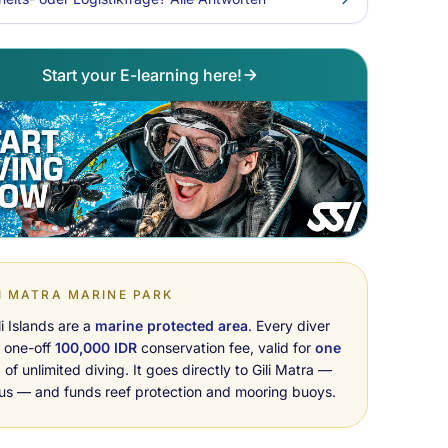
Start your E-learning here!
I MATRA MARINE PARK
li Islands are a
marine protected area
. Every diver
 one-off
100,000 IDR
conservation fee, valid for
one
h
of unlimited diving. It goes directly to Gili Matra —
 us — and funds reef protection and mooring buoys.