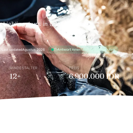
n Lieblingskurs in Erinnerung
Antwort innerhalb von 30 Minuten
Last updated
Agustus 2026
MINDESTALTER
PREIS
12+
6.900.000 IDR