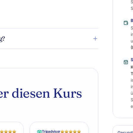
S
S
S
i
g?
u
(
S
K
i
i
r diesen Kurs
ü
S
e
Tripadvisor
Gesundh