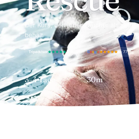
Der Kurs, den jeder Taucher als seine
behält
Tripadvisor
4.9 · 1K
G
o
o
g
l
e
5 · 777
DAUER
MAX. TIEFE
3–4 Tage
30m