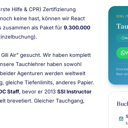
Erste Hilfe & CPR)
Zertifizierung
ONLI
 noch keine hast, können wir
React
Tau
es zusammen als Paket für
9.300.000
inzelbuchung).
A
 Gili Air” gesucht. Wir haben komplett
unsere Tauchlehrer haben sowohl
Eine kl
 beider Agenturen werden weltweit
Rest wi
, gleiche Tiefenlimits, anderes Papier.
DC Staff
, bevor er 2013
SSI Instructor
lt brevetiert. Gleicher Tauchgang,
Buch
S
N