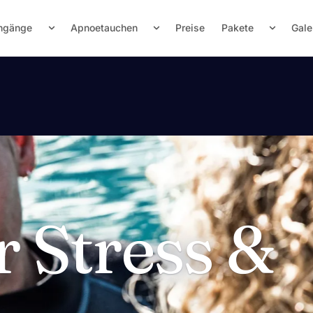
hgänge
Apnoetauchen
Preise
Pakete
Gale
r Stress &