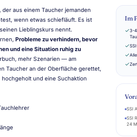
s, der aus einem Taucher jemanden
Im P
est, wenn etwas schiefläuft. Es ist
 seinen Lieblingskurs nennt.
3-4
Tau
ernen,
Probleme zu verhindern, bevor
SSI
nen und eine Situation ruhig zu
All
hrbuch, mehr Szenarien — am
Zer
n Taucher an der Oberfläche gerettet,
 hochgeholt und eine Suchaktion
Vor
Tauchlehrer
SSI 
SSI R
24 M
gänge