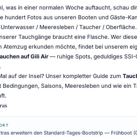
hl, was in einer normalen Woche auftaucht, schau di
e hundert Fotos aus unseren Booten und Gäste-Ka
h Unterwasser / Meeresleben / Taucher / Oberfläche.
unserer Tauchgänge braucht eine Flasche. Wer diese
em Atemzug erkunden möchte, findet bei unserem e
uchen auf Gili Air
— ruhige Spots, geduldiges SSI-
.
al auf der Insel? Unser kompletter Guide zum
Tauch
 Bedingungen, Saisons, Meeresleben und wie ein 
ft.
ras
ORT
tras erweitern den Standard-Tages-Bootstrip — Frühboot (