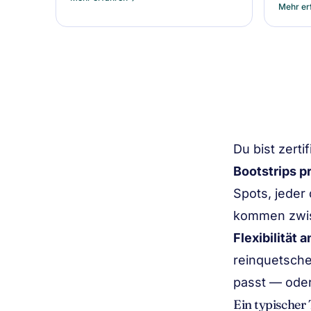
Wasser mit voller Sicherheit.
Mehr er
Du bist zerti
Bootstrips p
Spots, jeder
kommen zwis
Flexibilität 
reinquetsche
passt — oder 
Ein typischer