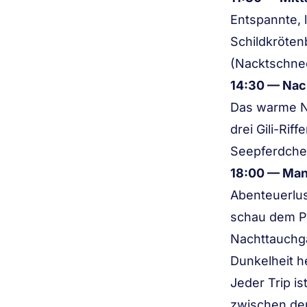
Entspannte, 
Schildkröten
(Nacktschnec
14:30 — Nac
Das warme Na
drei Gili-Ri
Seepferdchen
18:00 — Man
Abenteuerlus
schau dem Pa
Nachttauchga
Dunkelheit h
Jeder Trip i
zwischen den