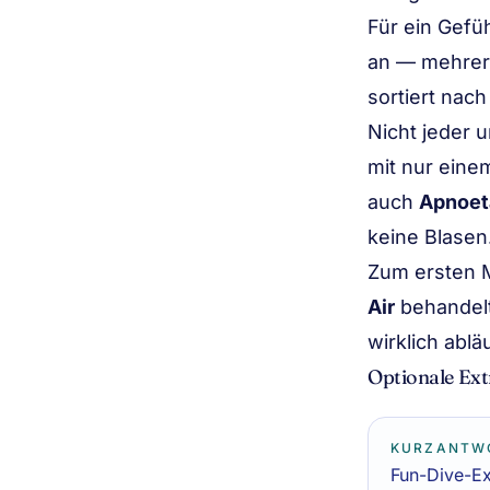
Für ein Gefü
an — mehrer
sortiert nac
Nicht jeder 
mit nur ein
auch
Apnoeta
keine Blasen
Zum ersten M
Air
behandelt
wirklich abläu
Optionale Ext
KURZANTW
Fun-Dive-Ex