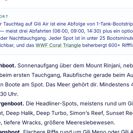
ORT
r Tauchtag auf Gili Air ist eine Abfolge von 1-Tank-Bootstri
 — meist drei Abfahrten (06:00, 09:00, 14:30) plus ein opti
der Nachttauchgang. Jeder Spot ist in unter 25 Bootsminut
ichbar, und das
WWF Coral Triangle
beherbergt 600+ Rifffi
hboot.
Sonnenaufgang über dem Mount Rinjani, neb
beim ersten Tauchgang, Raubfische gerade beim A
n Boote am Spot. Das Meer gehört dir.
Mindestens 
:30 Uhr.
rgenboot.
Die Headliner-Spots, meistens rund um Gi
t, Deep Halik, Deep Turbo, Simon’s Reef, Sunset Ree
ie, tiefere Wracks, größere Meereslebewesen.
agsboot.
Flachere Riffe rund um Gili Meno oder Gili A