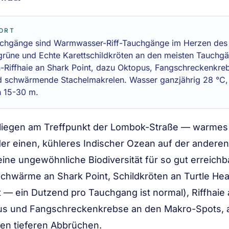
ORT
auchgänge sind Warmwasser-Riff-Tauchgänge im Herzen de
rüne und Echte Karettschildkröten an den meisten Tauchg
-Riffhaie an Shark Point, dazu Oktopus, Fangschreckenkre
d schwärmende Stachelmakrelen. Wasser ganzjährig 28 °C, 
n 15-30 m.
fe liegen am Treffpunkt der Lombok-Straße — warmes 
er einen, kühleres Indischer Ozean auf der anderen
eine ungewöhnliche Biodiversität für so gut erreichb
hwärme an Shark Point, Schildkröten an Turtle He
— ein Dutzend pro Tauchgang ist normal), Riffhaie
us und Fangschreckenkrebse an den Makro-Spots, a
den tieferen Abbrüchen.