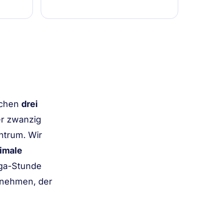
machen
drei
er zwanzig
ntrum. Wir
imale
oga-Stunde
 nehmen, der