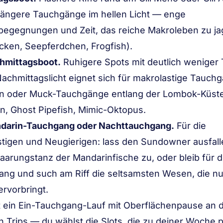
längere Tauchgänge im hellen Licht — enge
begegnungen und Zeit, das reiche Makroleben zu j
ken, Seepferdchen, Frogfish).
hmittagsboot.
Ruhigere Spots mit deutlich weniger
chmittagslicht eignet sich für makrolastige Tauch
ffen oder Muck-Tauchgänge entlang der Lombok-Küste
, Ghost Pipefish, Mimic-Oktopus.
darin-Tauchgang oder Nachttauchgang.
Für die
tigen und Neugierigen: lass den Sundowner ausfal
arungstanz der Mandarinfische zu, oder bleib für 
ng und such am Riff die seltsamsten Wesen, die nu
ervorbringt.
st ein Ein-Tauchgang-Lauf mit Oberflächenpause an d
 Trips — du wählst die Slots, die zu deiner Woche 