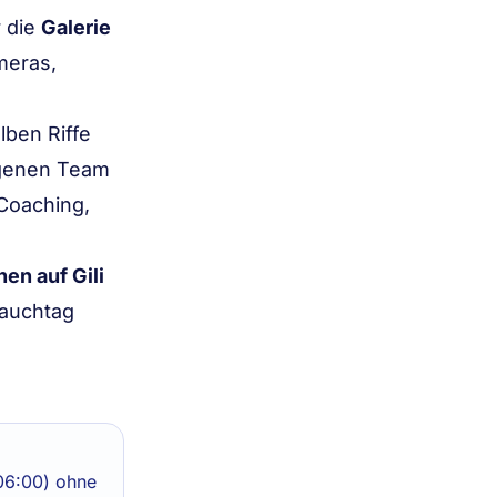
r die
Galerie
meras,
lben Riffe
igenen Team
Coaching,
en auf Gili
Tauchtag
06:00) ohne