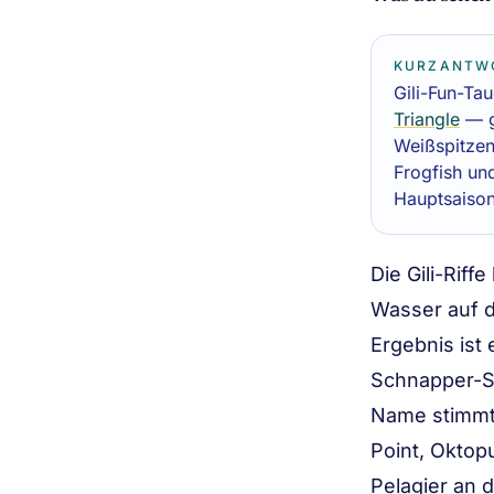
KURZANTW
Gili-Fun-T
Triangle
— g
Weißspitzen
Frogfish un
Hauptsaiso
Die Gili-Rif
Wasser auf d
Ergebnis ist 
Schnapper-Sc
Name stimmt 
Point, Oktop
Pelagier an 