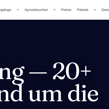
hgänge
Apnoetauchen
Preise
Pakete
Gale
ing — 20+
nd um die