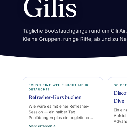
Gilis
Tägliche Bootstauchgänge rund um Gili A
Kleine Gruppen, ruhige Riffe, ab und zu Ne
SCHON EINE WEILE NICHT MEHR
GO DE
GETAUCHT?
Disco
Refresher-Kurs buchen
Dive
Wie wäre es mit einer Refresher-
Ein ei
Session — ein halber Tag
Aufsic
Poolübungen plus ein begleiteter
Advan
Tauchgang. Mittags zurück im
Mehr erfahren