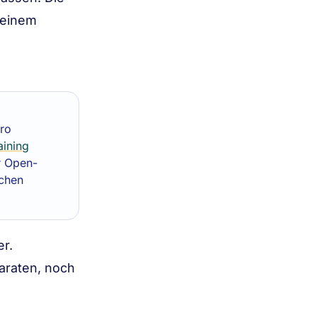
 einem
pro
aining
r Open-
ichen
r.
araten, noch