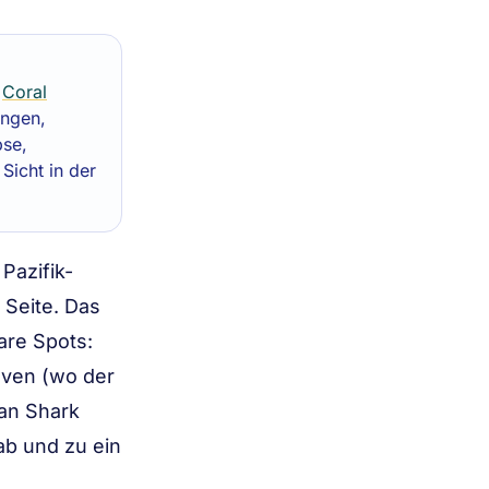
s
Coral
ängen,
bse,
Sicht in der
Pazifik-
 Seite. Das
are Spots:
aven (wo der
 an Shark
b und zu ein