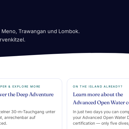
ir, Meno, Trawangan und Lombok.
rvenkitzel.
EPER & EXPLORE MORE
ON THE ISLAND ALREADY?
ver the Deep Adventure
Learn more about the
Advanced Open Water c
nzelner 30-m-Tauchgang unter
In just two days you can com
ht, anrechenbar auf
your Advanced Open Water D
ced.
certification — only five dives
the price gap compared to fi