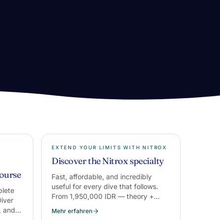
EXTEND YOUR LIMITS WITH NITROX
Discover the Nitrox specialty
ourse
Fast, affordable, and incredibly
useful for every dive that follows.
plete
From 1,950,000 IDR — theory +
iver
certification, no dives required.
, and
Mehr erfahren
ve fun