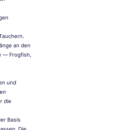
agen
 Tauchern.
gänge an den
 — Frogfish,
len und
den
r die
er Basis
passen. Die