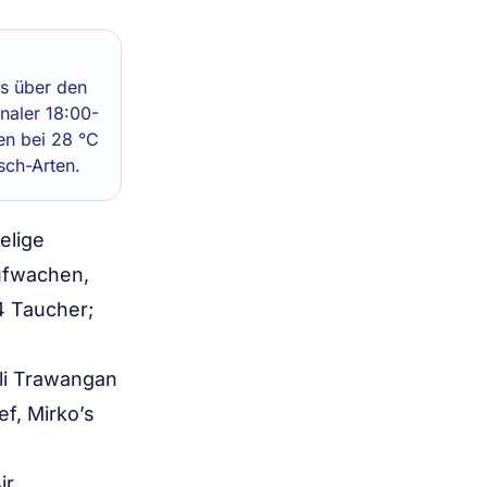
ps über den
onaler 18:00-
en bei 28 °C
sch-Arten.
elige
ufwachen,
4 Taucher;
li Trawangan
f, Mirko’s
ir.