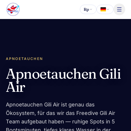
Zum Inhalt springen
Rp
APNOETAUCHEN
Apnoetauchen Gili
Air
Apnoetauchen Gili Air ist genau das
Ökosystem, für das wir das Freedive Gili Air
Team aufgebaut haben — ruhige Spots in 5
Bootsminuten, tiefes klares Wasser in der