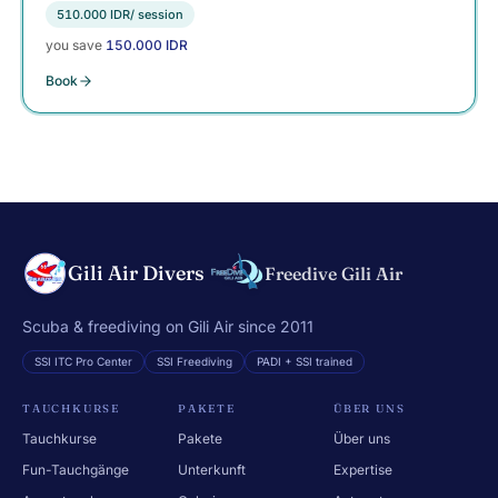
510.000 IDR
/ session
you save
150.000 IDR
Book
Gili Air Divers
Freedive Gili Air
Scuba & freediving on Gili Air since 2011
SSI ITC Pro Center
SSI Freediving
PADI + SSI trained
TAUCHKURSE
PAKETE
ÜBER UNS
Tauchkurse
Pakete
Über uns
Fun-Tauchgänge
Unterkunft
Expertise