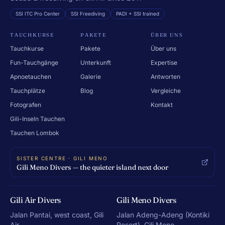
SSI ITC Pro Center
SSI Freediving
PADI + SSI trained
TAUCHKURSE
PAKETE
ÜBER UNS
Tauchkurse
Pakete
Über uns
Fun-Tauchgänge
Unterkunft
Expertise
Apnoetauchen
Galerie
Antworten
Tauchplätze
Blog
Vergleiche
Fotografen
Kontakt
Gili-Inseln Tauchen
Tauchen Lombok
SISTER CENTRE · GILI MENO
Gili Meno Divers — the quieter island next door
Gili Air Divers
Gili Meno Divers
Jalan Pantai, west coast, Gili
Jalan Adeng-Adeng (Kontiki
Air
Resort), Gili Meno