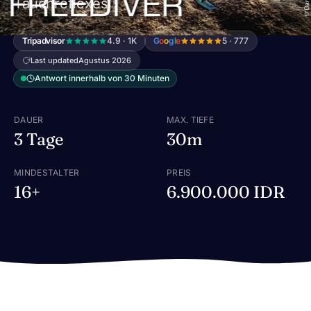
Tauchreflexes
Tripadvisor
4.9 · 1K
G
o
o
g
l
e
5 · 777
Last updated
Agustus 2026
Antwort innerhalb von 30 Minuten
DAUER
MAX. TIEFE
3 Tage
30m
MINDESTALTER
PREIS
16+
6.900.000 IDR