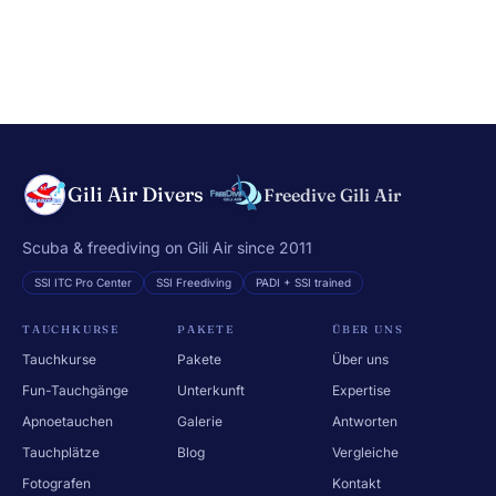
Gili Air Divers
Freedive Gili Air
Scuba & freediving on Gili Air since 2011
SSI ITC Pro Center
SSI Freediving
PADI + SSI trained
TAUCHKURSE
PAKETE
ÜBER UNS
Tauchkurse
Pakete
Über uns
Fun-Tauchgänge
Unterkunft
Expertise
Apnoetauchen
Galerie
Antworten
Tauchplätze
Blog
Vergleiche
Fotografen
Kontakt