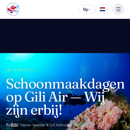
Naar inhoud
Rp
Blog
18 JUNI 2011
Schoonmaakdagen
op Gili Air — Wij
zijn erbij!
By
Bibi
· Owner-founder & SSI Instructor Trainer