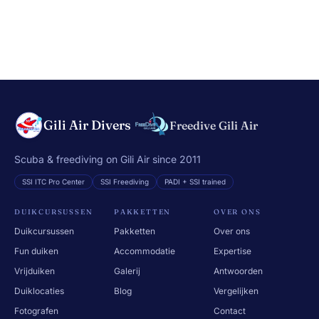
Gili Air Divers
Freedive Gili Air
Scuba & freediving on Gili Air since 2011
SSI ITC Pro Center
SSI Freediving
PADI + SSI trained
DUIKCURSUSSEN
PAKKETTEN
OVER ONS
Duikcursussen
Pakketten
Over ons
Fun duiken
Accommodatie
Expertise
Vrijduiken
Galerij
Antwoorden
Duiklocaties
Blog
Vergelijken
Fotografen
Contact