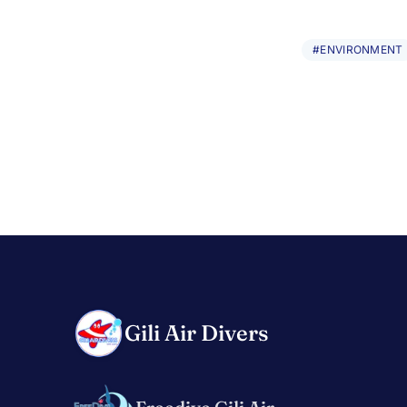
#ENVIRONMENT
Gili Air Divers