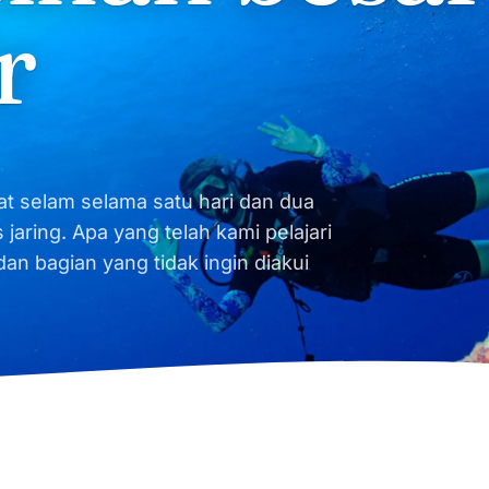
r
at selam selama satu hari dan dua
jaring. Apa yang telah kami pelajari
n bagian yang tidak ingin diakui