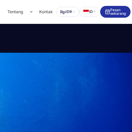
Pesan
g
Tentang
Kontak
Rp
IDR
ID
sekarang