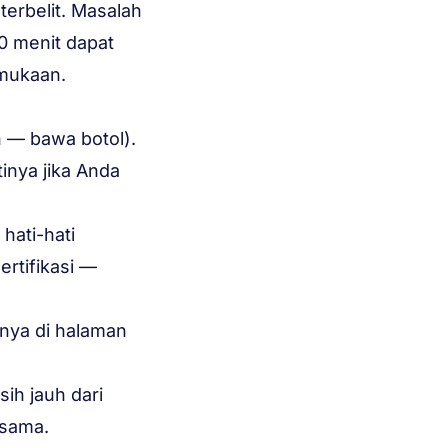
terbelit. Masalah
0 menit dapat
rmukaan.
an — bawa botol).
inya jika Anda
hati-hati
rtifikasi —
nya di halaman
sih jauh dari
 sama.