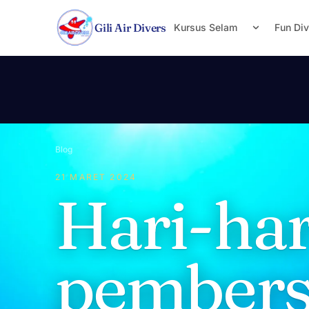
Lewati ke konten
Gili Air Divers
Kursus Selam
Fun Di
Blog
21 MARET 2024
Hari-har
pembers