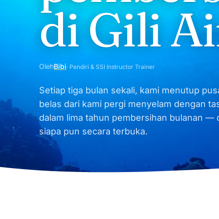
di Gili Ai
Oleh
Bibi
· Pendiri & SSI Instructor Trainer
Setiap tiga bulan sekali, kami menutup pus
belas dari kami pergi menyelam dengan tas 
dalam lima tahun pembersihan bulanan — da
siapa pun secara terbuka.