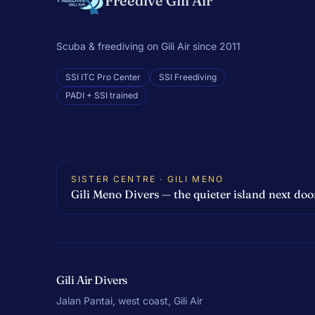
Freedive Gili Air
Scuba & freediving on Gili Air since 2011
SSI ITC Pro Center
SSI Freediving
PADI + SSI trained
SISTER CENTRE · GILI MENO
Gili Meno Divers — the quieter island next doo
Gili Air Divers
Jalan Pantai, west coast, Gili Air