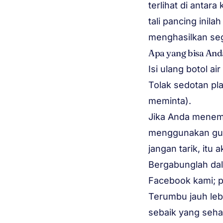
terlihat di antar
tali pancing inil
menghasilkan seg
Apa yang bisa And
Isi ulang botol ai
Tolak sedotan pl
meminta).
Jika Anda menemu
menggunakan gunt
jangan tarik, itu
Bergabunglah da
Facebook kami; p
Terumbu jauh lebi
sebaik yang seha