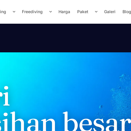
ving
Freediving
Harga
Paket
Galeri
Blo
i
ihan besar