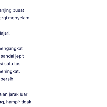
anjing pusat
pergi menyelam
ajari.
 mengangkat
 sandal jepit
i satu tas
meningkat.
 bersih.
lan jarak luar
ng
, hampir tidak