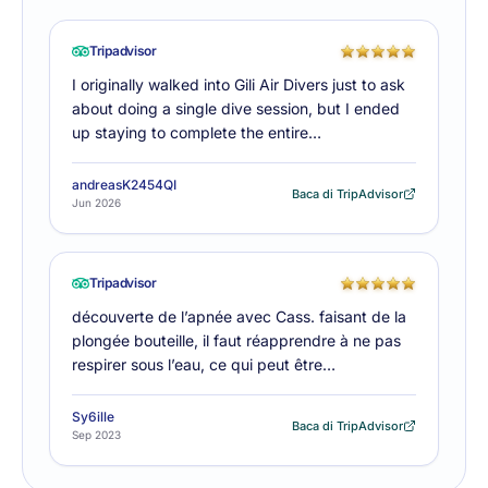
Tripadvisor
I originally walked into Gili Air Divers just to ask
about doing a single dive session, but I ended
up staying to complete the entire…
andreasK2454QI
Baca di TripAdvisor
Jun 2026
Tripadvisor
découverte de l’apnée avec Cass. faisant de la
plongée bouteille, il faut réapprendre à ne pas
respirer sous l’eau, ce qui peut être…
Sy6ille
Baca di TripAdvisor
Sep 2023