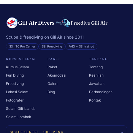
Gili Air Divers
Freedive Gili Air
Scuba & freediving on Gili Air since 2011
SSI ITC Pro Center
SSI Freediving
PADI + SSI trained
KURSUS SELAM
PAKET
TENTANG
Kursus Selam
Paket
Tentang
Fun Diving
Akomodasi
Keahlian
Freediving
Galeri
Jawaban
Lokasi Selam
Blog
Perbandingan
Fotografer
Kontak
Selam Gili Islands
Selam Lombok
SISTER CENTRE · GILI MENO