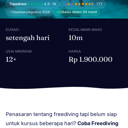
Tripadvisor
4.9 · 1K
G
o
o
g
l
e
5 · 777
Balas dalam 30 menit
Diperbarui
Agustus 2026
DURASI
KEDALAMAN MAKS
setengah hari
10m
USIA MINIMUM
HARGA
12+
Rp 1.900.000
Penasaran tentang freediving tapi belum siap
untuk kursus beberapa hari?
Coba Freediving