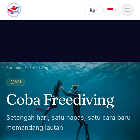
Lewati ke konten
Rp
Beranda
/
Freediving
SSI
Coba Freediving
Setengah hari, satu napas, satu cara baru
memandang lautan