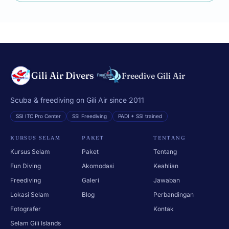
Gili Air Divers
Freedive Gili Air
Scuba & freediving on Gili Air since 2011
SSI ITC Pro Center
SSI Freediving
PADI + SSI trained
KURSUS SELAM
PAKET
TENTANG
Kursus Selam
Paket
Tentang
Fun Diving
Akomodasi
Keahlian
Freediving
Galeri
Jawaban
Lokasi Selam
Blog
Perbandingan
Fotografer
Kontak
Selam Gili Islands