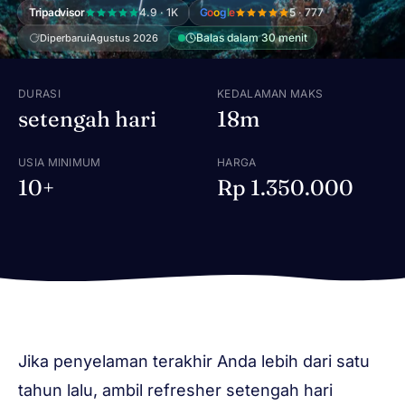
Tripadvisor
4.9 · 1K
G
o
o
g
l
e
5 · 777
Balas dalam 30 menit
Diperbarui
Agustus 2026
DURASI
KEDALAMAN MAKS
setengah hari
18m
USIA MINIMUM
HARGA
10+
Rp 1.350.000
Jika penyelaman terakhir Anda lebih dari satu
tahun lalu, ambil refresher setengah hari