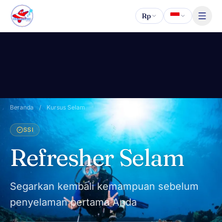
Lewati ke konten
Rp
Beranda
/
Kursus Selam
SSI
Refresher Selam
Segarkan kembali kemampuan sebelum
penyelaman pertama Anda