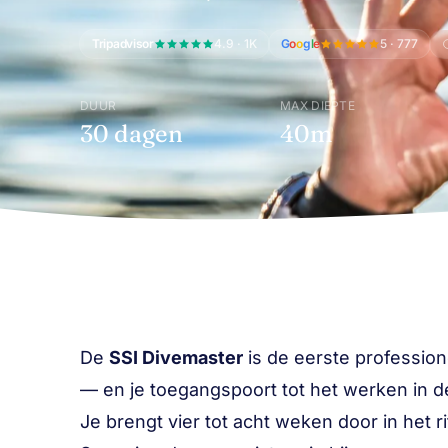
Tripadvisor
4.9 · 1K
G
o
o
g
l
e
5 · 777
DUUR
MAX DIEPTE
30 dagen
40m
De
SSI Divemaster
is de eerste professione
— en je toegangspoort tot het werken in de
Je brengt vier tot acht weken door in het r