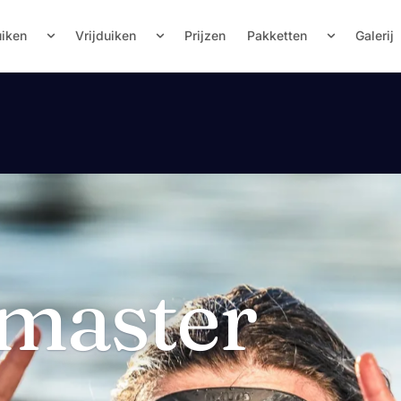
uiken
Vrijduiken
Prijzen
Pakketten
Galerij
emaster