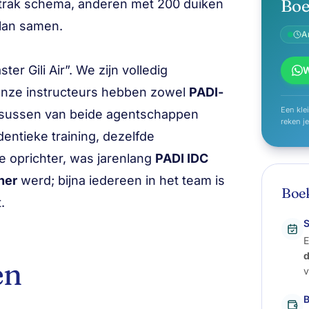
Boe
rak schema, anderen met 200 duiken
plan samen.
A
r Gili Air”. We zijn volledig
nze instructeurs hebben zowel
PADI-
Een kle
ursussen van beide agentschappen
reken j
entieke training, dezelfde
ze oprichter, was jarenlang
PADI IDC
ner
werd; bijna iedereen in het team is
Boek
.
S
E
en
v
B