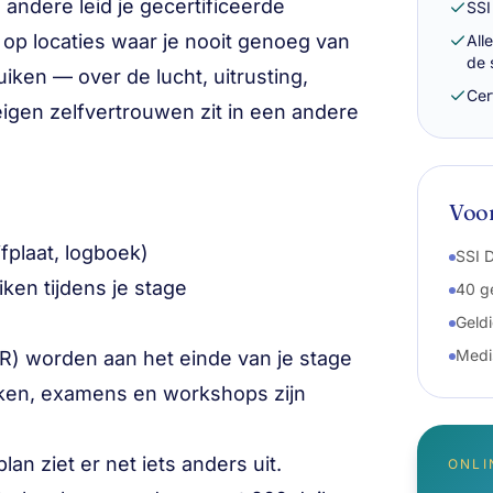
andere leid je gecertificeerde
SSI
 op locaties waar je nooit genoeg van
All
de 
uiken — over de lucht, uitrusting,
Cer
igen zelfvertrouwen zit in een andere
Voo
fplaat, logboek)
SSI D
ken tijdens je stage
40 g
Geld
Medi
R) worden aan het einde van je stage
uiken, examens en workshops zijn
n ziet er net iets anders uit.
ONLI