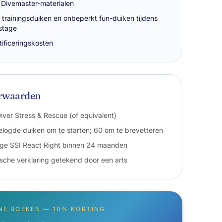
 Divemaster-materialen
e trainingsduiken en onbeperkt fun-duiken tijdens
stage
tificeringskosten
rwaarden
iver Stress & Rescue (of equivalent)
elogde duiken om te starten; 60 om te brevetteren
ige SSI React Right binnen 24 maanden
sche verklaring getekend door een arts
NE BOEKEN — 10% KORTING