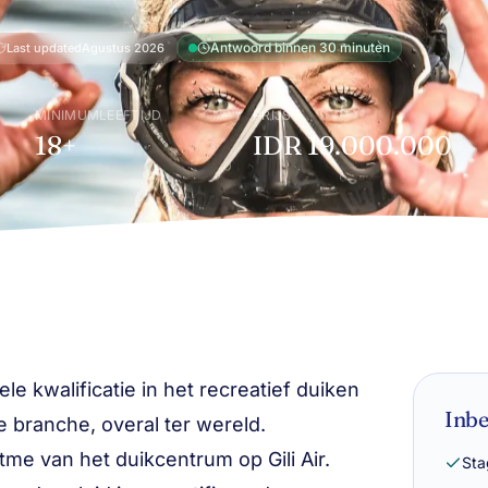
Antwoord binnen 30 minuten
Last updated
Agustus 2026
MINIMUMLEEFTIJD
PRIJS
18+
IDR 19.000.000
le kwalificatie in het recreatief duiken
Inb
 branche, overal ter wereld.
itme van het duikcentrum op Gili Air.
Sta