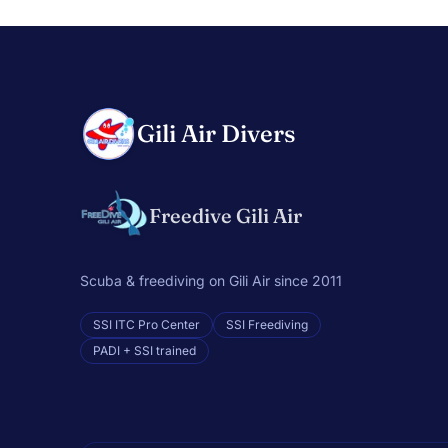
Gili Air Divers
Freedive Gili Air
Scuba & freediving on Gili Air since 2011
SSI ITC Pro Center
SSI Freediving
PADI + SSI trained