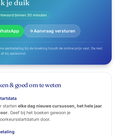
k je duik
ntwoord binnen 30 minuten
WhatsApp
Aanvraag versturen
ine aanbetaling bij de boeking houdt de online prijs vast. De rest
e af bij aankomst.
en & goed om te weten
tartdata
r starten
elke dag nieuwe cursussen, het hele jaar
door
. Geef bij het boeken gewoon je
oorkeursstartdatum door.
etaling