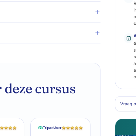
R
i
o
c
A
G
s
r
a
a
o
 deze cursus
Vraag o
Tripadvisor