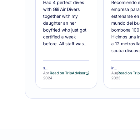
Had 4 perfect dives
Recomiendo e
with Gili Air Divers
empresa para
together with my
estrenarse en 
daughter an her
mundo del bu
boyfried who just got
bombona 100
certified a week
Hicimos una i
before. All staff was…
a 12 metros l
scuba discov
skotti112
irenetor92
Apr
Read on TripAdvisor
Aug
Read on Tri
2024
2023