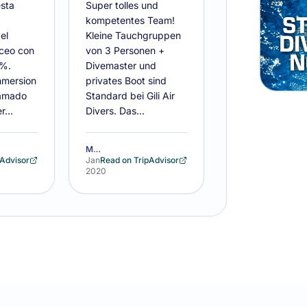
sta
Super tolles und
kompetentes Team!
el
Kleine Tauchgruppen
ceo con
von 3 Personen +
%.
Divemaster und
nmersion
privates Boot sind
lamado
Standard bei Gili Air
er…
Divers. Das…
MoritzB418
pAdvisor
Jan
Read on TripAdvisor
2020