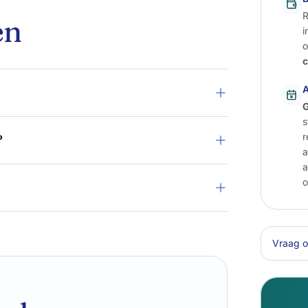
R
en
i
o
c
A
G
s
r
?
a
a
o
Vraag o