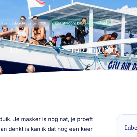
Antwoord binnen 30 minuten
Last updated
Agustus 2026
MINIMUMLEEFTIJD
PRIJS
10+
IDR 800.000
ik. Je masker is nog nat, je proeft
Inb
aan denkt is
kan ik dat nog een keer