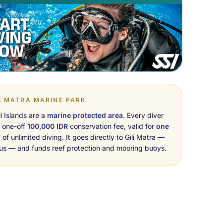
I MATRA MARINE PARK
li Islands are a
marine protected area
. Every diver
 one-off
100,000 IDR
conservation fee, valid for
one
h
of unlimited diving. It goes directly to Gili Matra —
 us — and funds reef protection and mooring buoys.