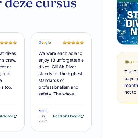
 deze cursus
G
o
o
g
l
e
at dives
We were each able to
his crew.
enjoy 13 unforgettable
GIL
ent at
dives. Gili Air Diver
The Gi
ng and
stands for the highest
pays a
e
standards of
mont
is too. I
professionalism and
not to
safety. The whole…
Nik S.
pAdvisor
Jun
Read on Google
2026