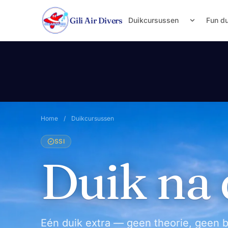
Naar inhoud
Gili Air Divers
Duikcursussen
Fun d
Home
/
Duikcursussen
SSI
Duik na 
Eén duik extra — geen theorie, geen 