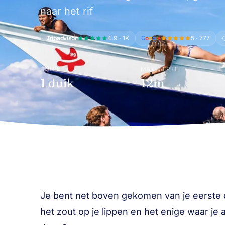
naar het rif
Tripadvisor
4.9 · 1K
G
o
o
g
l
e
5 · 777
DUUR
MAX DIEPTE
1 duik
12m
Je bent net boven gekomen van je eerste du
het zout op je lippen en het enige waar je 