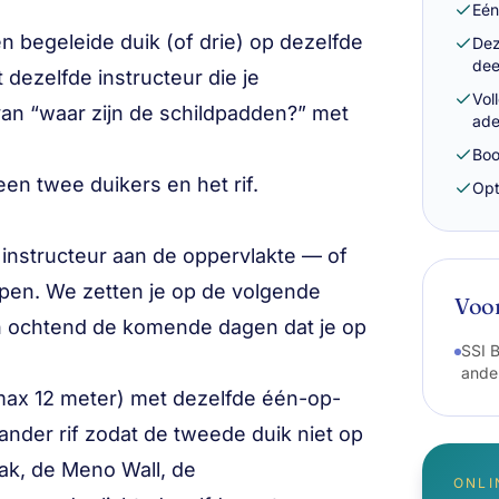
Eén
n begeleide duik (of drie) op dezelfde
Dez
de
 dezelfde instructeur die je
Vol
van “waar zijn de schildpadden?” met
ade
Boo
en twee duikers en het rif.
Opt
 instructeur aan de oppervlakte — of
apen. We zetten je op de volgende
Voo
een ochtend de komende dagen dat je op
SSI B
ande
(max 12 meter) met dezelfde één-op-
ander rif zodat de tweede duik niet op
rak, de Meno Wall, de
ONLI