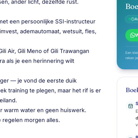
en, ander licht, dezelfde rust.
Boe
A
met een persoonlijke SSI-instructeur
rimvest, ademautomaat, wetsuit, fles,
li Air, Gili Meno of Gili Trawangan
Een kle
reken j
a als je een herinnering wilt
ziger — je vond de eerste duik
Boek
k training te plegen, maar het rif is er
eiland.
S
ter warm water en geen huiswerk.
E
e regelen morgen alles.
v
B