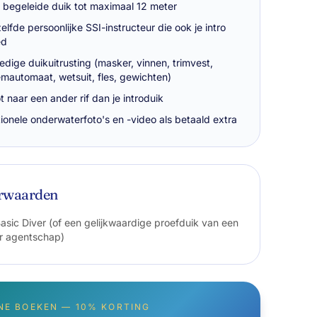
 begeleide duik tot maximaal 12 meter
elfde persoonlijke SSI-instructeur die ook je intro
ed
ledige duikuitrusting (masker, vinnen, trimvest,
mautomaat, wetsuit, fles, gewichten)
t naar een ander rif dan je introduik
ionele onderwaterfoto's en -video als betaald extra
rwaarden
asic Diver (of een gelijkwaardige proefduik van een
r agentschap)
NE BOEKEN — 10% KORTING