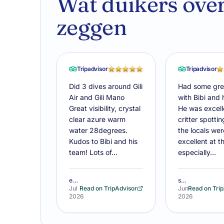
Wat duikers over
zeggen
Tripadvisor
Tripadvisor
Did 3 dives around Gili
Had some gre
Air and Gili Mano
with Bibi and 
Great visibility, crystal
He was excell
clear azure warm
critter spotti
water 28degrees.
the locals wer
Kudos to Bibi and his
excellent at th
team! Lots of…
especially…
eduardp781
stewad-s
Jul
Read on TripAdvisor
Jun
Read on Tri
2026
2026