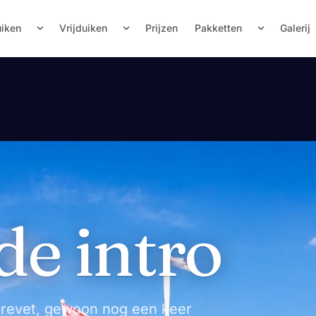
uiken
Vrijduiken
Prijzen
Pakketten
Galerij
de intro
brevet, gewoon nog een keer