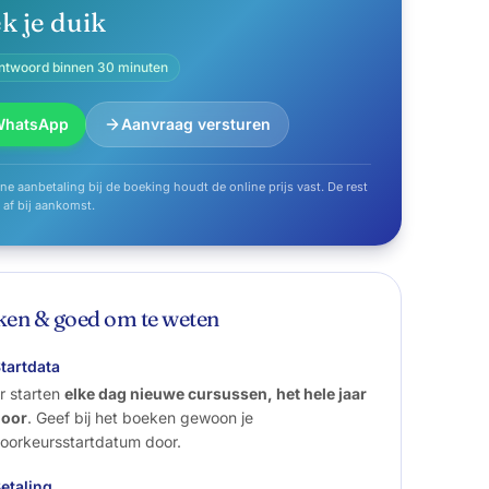
k je duik
ntwoord binnen 30 minuten
WhatsApp
Aanvraag versturen
ine aanbetaling bij de boeking houdt de online prijs vast. De rest
e af bij aankomst.
en & goed om te weten
tartdata
r starten
elke dag nieuwe cursussen, het hele jaar
door
. Geef bij het boeken gewoon je
oorkeursstartdatum door.
etaling