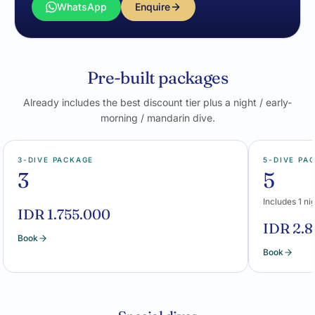
WhatsApp
Enquire
Pre-built packages
Already includes the best discount tier plus a night / early-
morning / mandarin dive.
3-DIVE PACKAGE
5-DIVE PA
3
5
Includes 1 ni
IDR 1.755.000
IDR 2.
Book
Book