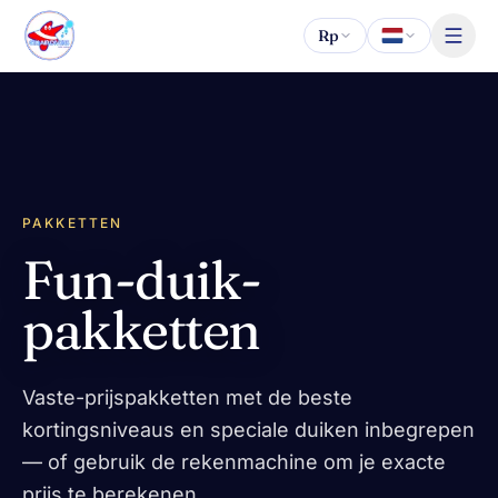
Naar inhoud
Rp
PAKKETTEN
Fun-duik-
pakketten
Vaste-prijspakketten met de beste
kortingsniveaus en speciale duiken inbegrepen
— of gebruik de rekenmachine om je exacte
prijs te berekenen.