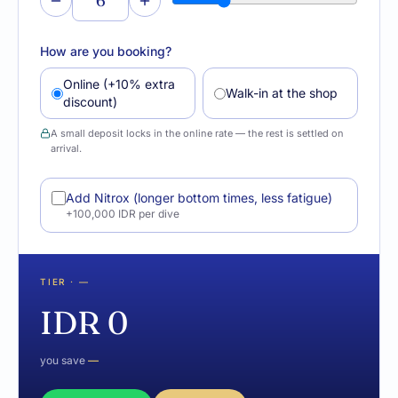
How are you booking?
Online (+10% extra
Walk-in at the shop
discount)
A small deposit locks in the online rate — the rest is settled on
arrival.
Add Nitrox (longer bottom times, less fatigue)
+100,000 IDR per dive
TIER
·
—
IDR 0
you save
—