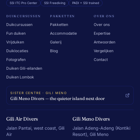
SSI ITC Pro Center
SSI Freediving
PADI + SSI trained
DUIKCURSUSSEN
PAKKETTEN
OVER ONS
Duikcursussen
Pakketten
Over ons
Fun duiken
Accommodatie
Expertise
Vrijduiken
Galerij
Antwoorden
Duiklocaties
Blog
Vergelijken
Fotografen
Contact
Duiken Gili-eilanden
Duiken Lombok
SISTER CENTRE · GILI MENO
Gili Meno Divers — the quieter island next door
Gili Air Divers
Gili Meno Divers
Jalan Pantai, west coast, Gili
Jalan Adeng-Adeng (Kontiki
Air
Resort), Gili Meno