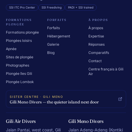
SSI ITC Pro Center
SSI Freediving
PADI + SSI trained
FORMATIONS
FORFAITS
À PROPOS
PLONGÉE
Forfaits
À propos
Formations plongée
Hébergement
Expertise
Plongées loisirs
Galerie
Réponses
Apnée
Blog
Comparatifs
Sites de plongée
Contact
Photographes
Centre français à Gili
Plongée îles Gili
Air
Plongée Lombok
SISTER CENTRE · GILI MENO
Gili Meno Divers — the quieter island next door
Gili Air Divers
Gili Meno Divers
Jalan Pantai, west coast, Gili
Jalan Adeng-Adeng (Kontiki