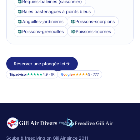
Requins-baleines (saisonnier)
Raies pastenagues à points bleus
Anguilles-jardinières
Poissons-scorpions
Poissons-grenouilles
Poissons-licornes
Réserver une plongée ici
Tripadvisor
4.9 · 1K
G
o
o
g
l
e
5 · 777
Gili Air Divers
Freedive Gili Air
Scuba & freediving on Gili Air since 2011