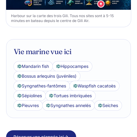
Harbour sur la carte des trois Gili. Tous nos sites sont à 5-15
minutes en bateau depuis le centre de Gili Air.
Vie marine vue ici
Mandarin fish
Hippocampes
Bossus arlequins (juvéniles)
Syngnathes-fantômes
Waspfish cacatoès
Sépiolines
Tortues imbriquées
Pieuvres
Syngnathes annelés
Seiches
Réserver une plongée ici