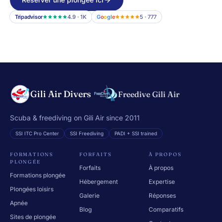
Tripadvisor
4.9 · 1K
G
o
o
g
l
e
5 · 777
Gili Air Divers
Freedive Gili Air
Scuba & freediving on Gili Air since 2011
SSI ITC Pro Center
SSI Freediving
PADI + SSI trained
FORMATIONS
FORFAITS
À PROPOS
PLONGÉE
Forfaits
À propos
Formations plongée
Hébergement
Expertise
Plongées loisirs
Galerie
Réponses
Apnée
Blog
Comparatifs
Sites de plongée