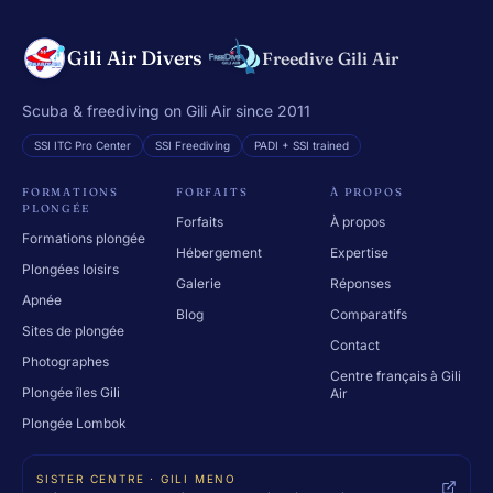
Gili Air Divers
Freedive Gili Air
Scuba & freediving on Gili Air since 2011
SSI ITC Pro Center
SSI Freediving
PADI + SSI trained
FORMATIONS
FORFAITS
À PROPOS
PLONGÉE
Forfaits
À propos
Formations plongée
Hébergement
Expertise
Plongées loisirs
Galerie
Réponses
Apnée
Blog
Comparatifs
Sites de plongée
Contact
Photographes
Centre français à Gili
Plongée îles Gili
Air
Plongée Lombok
SISTER CENTRE · GILI MENO