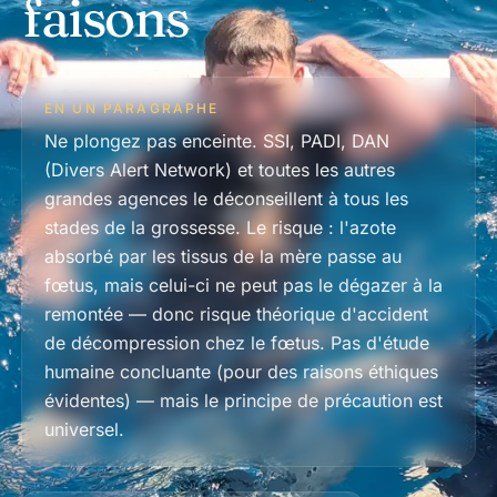
faisons
EN UN PARAGRAPHE
Ne plongez pas enceinte. SSI, PADI, DAN
(Divers Alert Network) et toutes les autres
grandes agences le déconseillent à tous les
stades de la grossesse. Le risque : l'azote
absorbé par les tissus de la mère passe au
fœtus, mais celui-ci ne peut pas le dégazer à la
remontée — donc risque théorique d'accident
de décompression chez le fœtus. Pas d'étude
humaine concluante (pour des raisons éthiques
évidentes) — mais le principe de précaution est
universel.