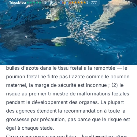
Tripadvisor
4.9 · 1K
G
o
o
g
l
e
5 · 777
Le raisonnement médical derrière l'avis universel
Voir
la position du DAN sur grossesse et plongée
.
Deux préoccupations spécifiques : (1) la formation de
bulles d'azote dans le tissu fœtal à la remontée — le
poumon fœtal ne filtre pas l'azote comme le poumon
maternel, la marge de sécurité est inconnue ; (2) le
risque au premier trimestre de malformations fœtales
pendant le développement des organes. La plupart
des agences étendent la recommandation à toute la
grossesse par précaution, pas parce que le risque est
égal à chaque stade.
Ce que vous pouvez encore faire — les alternatives sûres