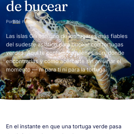
de bucear
Por
Bibi
· Fundador & SSI Instructor Trainer
Las islas Gili son uno de los lugares más fiables
del sudeste asiático para bucear con tortugas
verdes. Aquí te contamos quiénes son, dónde
encontrarlas y cómo acercarte sin arruinar el
momento — ni para ti ni para la tortuga.
En el instante en que una tortuga verde pasa