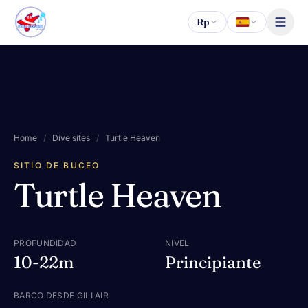
Saltar al contenido
Rp
Home
/
Dive sites
/
Turtle Heaven
SITIO DE BUCEO
Turtle Heaven
PROFUNDIDAD
NIVEL
10-22m
Principiante
BARCO DESDE GILI AIR