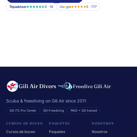
Tripadvisor
4.9 · 1K
G
o
o
g
l
e
5 · 777
Gili Air Divers
Freedive Gili Air
Scuba & freediving on Gili Air since 2011
SSI ITC Pro Center
SSI Freediving
PADI + SSI trained
CURSOS DE BUCEO
PAQUETES
NOSOTROS
Cursos de buceo
Paquetes
Nosotros