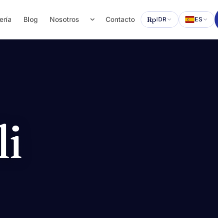
ería
Blog
Nosotros
Contacto
Rp
IDR
ES
li