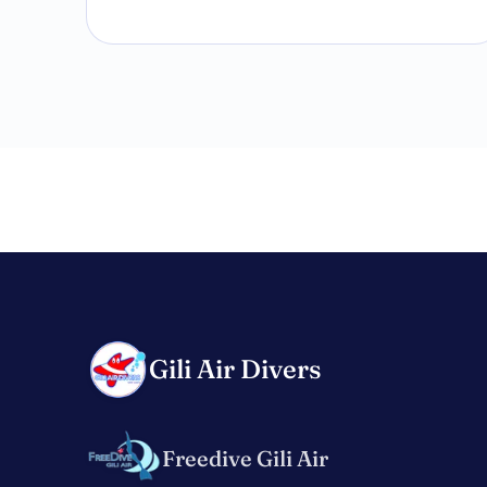
Gili Air Divers
Freedive Gili Air