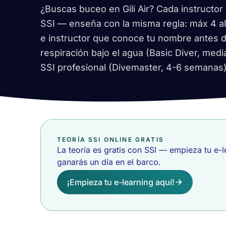
¿Buscas buceo en Gili Air? Cada instructor
SSI — enseña con la misma regla: máx 4 a
e instructor que conoce tu nombre antes d
respiración bajo el agua (Basic Diver, medi
SSI profesional (Divemaster, 4-6 semanas)
TEORÍA SSI ONLINE GRATIS
La teoría es gratis con SSI — empieza tu e-l
ganarás un día en el barco.
¡Empieza tu e-learning aquí!