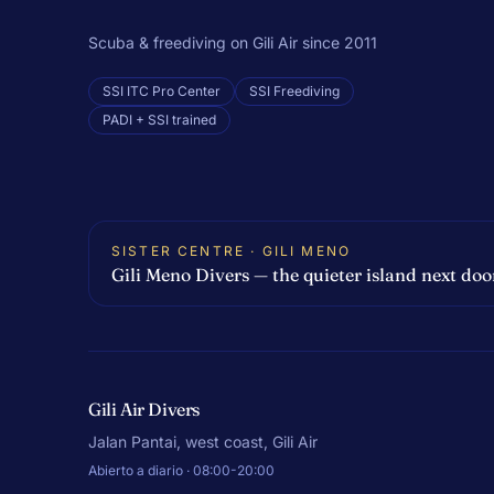
Scuba & freediving on Gili Air since 2011
SSI ITC Pro Center
SSI Freediving
PADI + SSI trained
SISTER CENTRE · GILI MENO
Gili Meno Divers — the quieter island next doo
Gili Air Divers
Jalan Pantai, west coast, Gili Air
Abierto a diario · 08:00-20:00