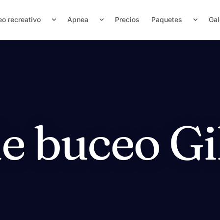
o recreativo
Apnea
Precios
Paquetes
Gal
e buceo Gi