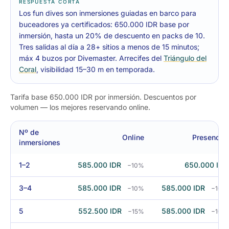
RESPUESTA CORTA
Los fun dives son inmersiones guiadas en barco para
buceadores ya certificados: 650.000 IDR base por
inmersión, hasta un 20% de descuento en packs de 10.
Tres salidas al día a 28+ sitios a menos de 15 minutos;
máx 4 buzos por Divemaster. Arrecifes del
Triángulo del
Coral
, visibilidad 15–30 m en temporada.
Tarifa base 650.000 IDR por inmersión. Descuentos por
volumen — los mejores reservando online.
Nº de
Online
Presencial
inmersiones
1–2
585.000 IDR
650.000 IDR
−10%
3–4
585.000 IDR
585.000 IDR
−10%
−10%
5
552.500 IDR
585.000 IDR
−15%
−10%