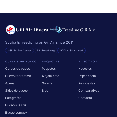
Gili Air Divers
Freedive Gili Air
Scuba & freediving on Gili Air since 2011
SSI ITC Pro Center
SSI Freediving
PADI + SSI trained
CURSOS DE BUCEO
PAQUETES
NOSOTROS
Cursos de buceo
Paquetes
Nosotros
Buceo recreativo
Alojamiento
Experiencia
Apnea
Galería
Respuestas
Sitios de buceo
Blog
Comparativas
Fotógrafos
Contacto
Buceo islas Gili
Buceo Lombok