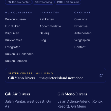
SSI ITC Pro Center
SSI Freediving
PADI + SSI trained
DUIKCURSUSSEN
PAKKETTEN
OVER ONS
Duikcursussen
Pakketten
Over ons
Fun duiken
Accommodatie
Expertise
Vrijduiken
Galerij
Antwoorden
Duiklocaties
Blog
Vergelijken
Fotografen
Contact
Duiken Gili-eilanden
Duiken Lombok
SISTER CENTRE · GILI MENO
Gili Meno Divers — the quieter island next door
Gili Air Divers
Gili Meno Divers
Jalan Pantai, west coast, Gili
Jalan Adeng-Adeng (Kontiki
Air
Resort), Gili Meno