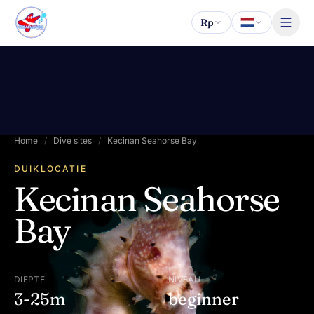
Naar inhoud
Rp
Home
/
Dive sites
/
Kecinan Seahorse Bay
DUIKLOCATIE
Kecinan Seahorse
Bay
DIEPTE
NIVEAU
3-25m
beginner