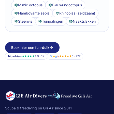
Mimic octopus
Blauwringoctopus
Flamboyante sepia
Rhinopias (zeldzaam)
Steenvis
Tuinpalingen
Naaktslakken
Boek hier een fun-duik
Tripadvisor
4.9 · 1K
G
o
o
g
l
e
5 · 777
Gili Air Divers
Freedive Gili Air
Scuba & freediving on Gili Air since 2011