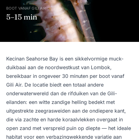
BOOT VANAF GILI AIR
5–15 min
Kecinan Seahorse Bay is een sikkelvormige muck-
duikbaai aan de noordwestkust van Lombok,
bereikbaar in ongeveer 30 minuten per boot vanaf
Gili Air. De locatie biedt een totaal andere
onderwaterwereld dan de rifduiken van de Gili-
eilanden: een witte zandige helling bedekt met
uitgestrekte zeegrasweiden aan de ondiepere kant,
die via zachte en harde koraalvlekken overgaat in
open zand met verspreid puin op diepte — het ideale
habitat voor een verbazingwekkende variatie aan