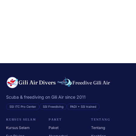
Gili Air Divers
Freedive Gili Air
Scuba & freediving on Gili Air since 2011
SSI ITC Pro Center
SSI Freediving
PADI + SSI trained
KURSUS SELAM
PAKET
TENTANG
Kursus Selam
Paket
Tentang