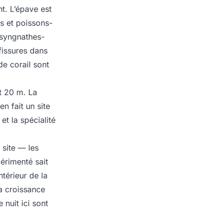
t. L’épave est
s et poissons-
, syngnathes-
fissures dans
de corail sont
et 20 m. La
n fait un site
t la spécialité
 site — les
érimenté sait
ntérieur de la
la croissance
 nuit ici sont