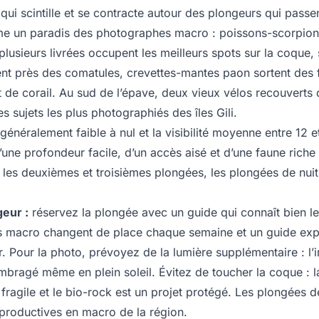
ui scintille et se contracte autour des plongeurs qui passen
e un paradis des photographes macro : poissons-scorpion
 plusieurs livrées occupent les meilleurs spots sur la coque
ent près des comatules, crevettes-mantes paon sortent des 
t de corail. Au sud de l’épave, deux vieux vélos recouverts 
s sujets les plus photographiés des îles Gili.
généralement faible à nul et la visibilité moyenne entre 12 
ne profondeur facile, d’un accès aisé et d’une faune riche e
les deuxièmes et troisièmes plongées, les plongées de nuit e
eur :
réservez la plongée avec un guide qui connaît bien le
ts macro changent de place chaque semaine et un guide exp
. Pour la photo, prévoyez de la lumière supplémentaire : l’i
ombragé même en plein soleil. Évitez de toucher la coque : 
 fragile et le bio-rock est un projet protégé. Les plongées de
 productives en macro de la région.