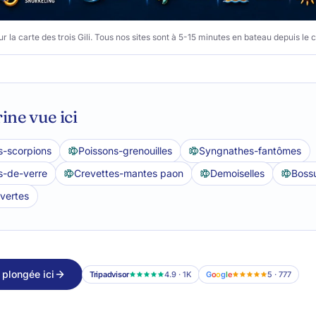
 la carte des trois Gili. Tous nos sites sont à 5-15 minutes en bateau depuis le ce
ine vue ici
s-scorpions
Poissons-grenouilles
Syngnathes-fantômes
s-de-verre
Crevettes-mantes paon
Demoiselles
Boss
 vertes
 plongée ici
Tripadvisor
4.9 · 1K
G
o
o
g
l
e
5 · 777