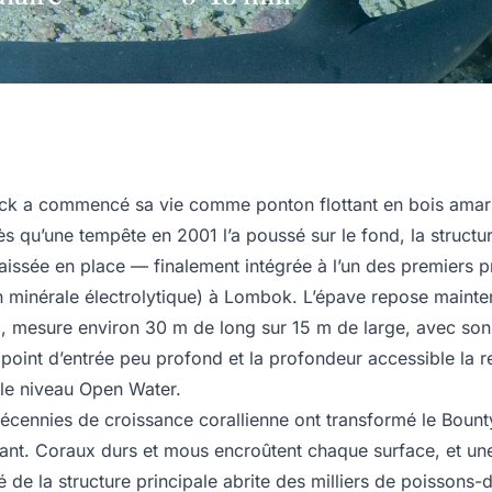
ck a commencé sa vie comme ponton flottant en bois amarr
ès qu’une tempête en 2001 l’a poussé sur le fond, la structu
laissée en place — finalement intégrée à l’un des premiers p
n minérale électrolytique) à Lombok. L’épave repose mainte
, mesure environ 30 m de long sur 15 m de large, avec son 
 point d’entrée peu profond et la profondeur accessible la 
 le niveau Open Water.
écennies de croissance corallienne ont transformé le Bounty
issant. Coraux durs et mous encroûtent chaque surface, et un
é de la structure principale abrite des milliers de poissons