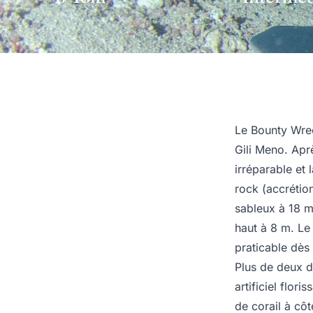
Le Bounty Wre
Gili Meno. Apr
irréparable et 
rock (accrétio
sableux à 18 m
haut à 8 m. Le
praticable dès
Plus de deux d
artificiel flor
de corail à côt