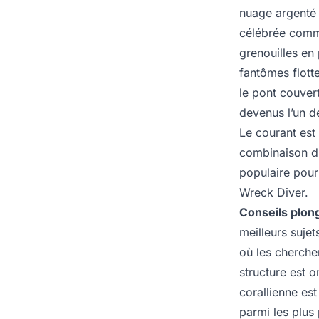
nuage argenté q
célébrée comm
grenouilles en
fantômes flott
le pont couver
devenus l’un de
Le courant est 
combinaison d’u
populaire pour 
Wreck Diver.
Conseils plong
meilleurs suje
où les chercher
structure est 
corallienne est
parmi les plus