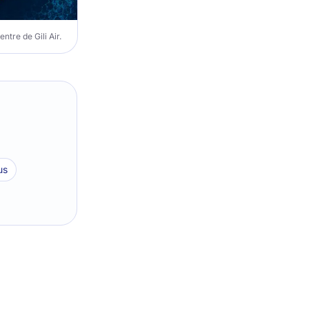
ntre de Gili Air.
us