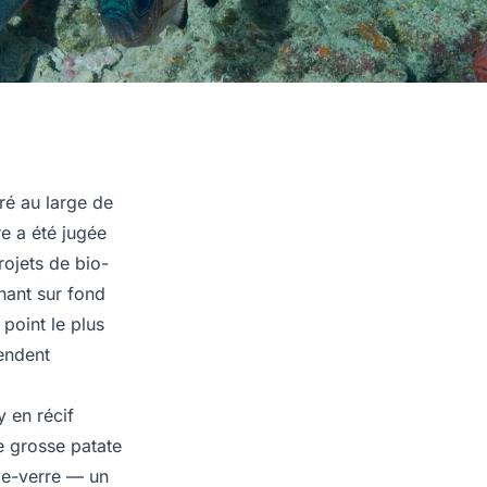
é au large de
re a été jugée
rojets de bio-
nant sur fond
point le plus
rendent
 en récif
e grosse patate
-de-verre — un