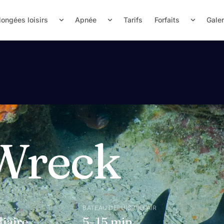
longées loisirs
Apnée
Tarifs
Forfaits
Galer
Wreck
BATEAU DEPUIS GILI AIR
iaire
5–15 min