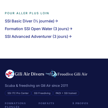
POUR ALLER PLUS LOIN
SSI Basic Diver (½ journée)
Formation SSI Open Water (3 jours)
SSI Advanced Adventurer (3 jours)
Gili Air Divers
Freedive Gili Air
Scuba & freediving on Gili Air since 2011
SSI ITC Pro Center
SSI Freediving
PADI + SSI trained
FORMATIONS
FORFAITS
À PROPOS
PLONGÉE