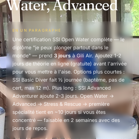
Water, Advanced
EN UN PARAGRAPHE
Une certification SSI Open Water complète — le
diplôme "je peux plonger partout dans le
monde" — prend
3 jours
à Gili Air. Ajoutez 1-2
jours de théorie en ligne (gratuite) avant l'arrivée
pour vous mettre à l'aise. Options plus courtes :
SSI Basic Diver fait ½ journée (baptême, pas de
cert, max 12 m). Plus long : SSI Advanced
Adventurer ajoute 2-3 jours. Open Water →
Advanced → Stress & Rescue → première
spécialité tient en ~10 jours si vous êtes
concentré — faisable en 2 semaines avec des
jours de repos.