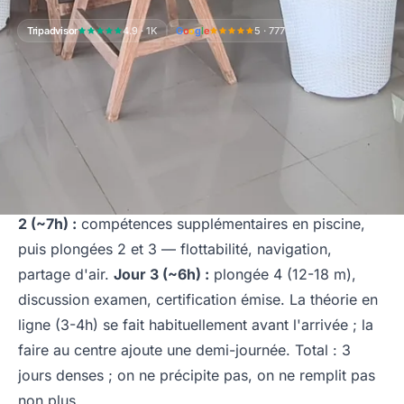
Tripadvisor
4.9 · 1K
G
o
o
g
l
e
5 · 777
Le déroulé jour par jour d'un Open Water 3 jours
Jour 1 (~8h) :
séance piscine (2-3h de compétences)
+ première plongée mer l'après-midi, max 12 m.
Jour
2 (~7h) :
compétences supplémentaires en piscine,
puis plongées 2 et 3 — flottabilité, navigation,
partage d'air.
Jour 3 (~6h) :
plongée 4 (12-18 m),
discussion examen, certification émise. La théorie en
ligne (3-4h) se fait habituellement avant l'arrivée ; la
faire au centre ajoute une demi-journée. Total : 3
jours denses ; on ne précipite pas, on ne remplit pas
non plus.