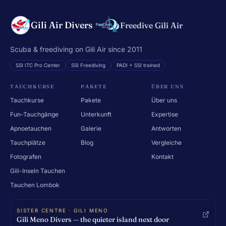
Gili Air Divers
Freedive Gili Air
Scuba & freediving on Gili Air since 2011
SSI ITC Pro Center
SSI Freediving
PADI + SSI trained
TAUCHKURSE
PAKETE
ÜBER UNS
Tauchkurse
Pakete
Über uns
Fun-Tauchgänge
Unterkunft
Expertise
Apnoetauchen
Galerie
Antworten
Tauchplätze
Blog
Vergleiche
Fotografen
Kontakt
Gili-Inseln Tauchen
Tauchen Lombok
SISTER CENTRE · GILI MENO
Gili Meno Divers — the quieter island next door