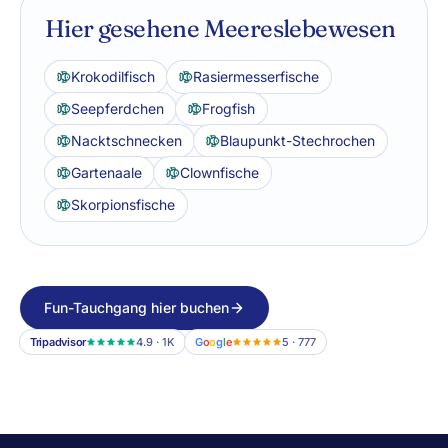
Hier gesehene Meereslebewesen
Krokodilfisch
Rasiermesserfische
Seepferdchen
Frogfish
Nacktschnecken
Blaupunkt-Stechrochen
Gartenaale
Clownfische
Skorpionsfische
Fun-Tauchgang hier buchen
Tripadvisor
4.9 · 1K
G
o
o
g
l
e
5 · 777