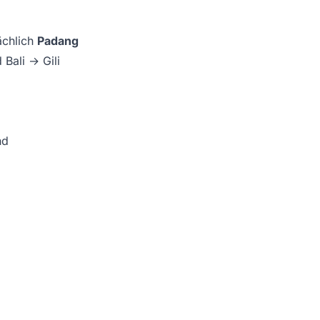
ächlich
Padang
 Bali → Gili
nd