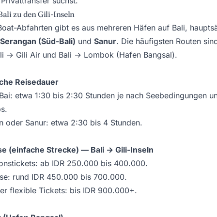
 Privattransfer suchst.
ali zu den Gili-Inseln
Boat-Abfahrten gibt es aus mehreren Häfen auf Bali, haupts
Serangan (Süd-Bali)
und
Sanur
. Die häufigsten Routen sind
i → Gili Air und Bali → Lombok (Hafen Bangsal).
iche Reisedauer
Bai: etwa 1:30 bis 2:30 Stunden je nach Seebedingungen u
s.
 oder Sanur: etwa 2:30 bis 4 Stunden.
e (einfache Strecke) — Bali → Gili-Inseln
onstickets: ab IDR 250.000 bis 400.000.
se: rund IDR 450.000 bis 700.000.
r flexible Tickets: bis IDR 900.000+.