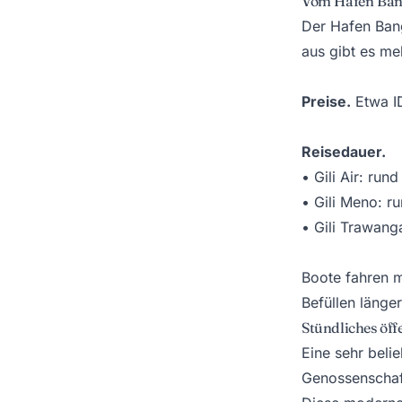
Vom Hafen Bangs
Der Hafen Bang
aus gibt es meh
Preise.
Etwa I
Reisedauer.
• Gili Air: run
• Gili Meno: r
• Gili Trawang
Boote fahren m
Befüllen länge
Stündliches öff
Eine sehr beli
Genossenschaft