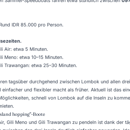
n Sammel-Speedboats fahren etwa stündlich zwischen
09:
Rund IDR 85.000 pro Person.
sezeiten.
li Air: etwa 5 Minuten.
li Meno: etwa 10–15 Minuten.
ili Trawangan: etwa 25–30 Minuten.
eren tagsüber durchgehend zwischen Lombok und allen drei
l einfacher und flexibler macht als früher. Aktuell ist das ei
Möglichkeiten, schnell von Lombok auf die Inseln zu komme
mieten.
"island hopping"-Boote
Air, Gili Meno und Gili Trawangan zu pendeln ist dank der tä