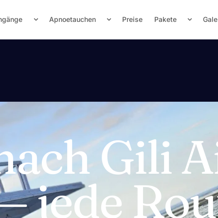
hgänge
Apnoetauchen
Preise
Pakete
Gale
nach Gili A
 — jede Rou