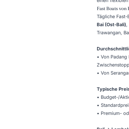
einen flexiblen
Fast Boats von B
Tägliche Fast-
Bai (Ost-Bali)
,
Trawangan, Bal
Durchschnittl
• Von Padang 
Zwischenstopp
• Von Serangan
Typische Preis
• Budget-/Akti
• Standardprei
• Premium- ode