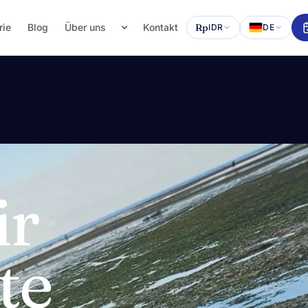
rie
Blog
Über uns
Kontakt
Rp
IDR
DE
ir
te