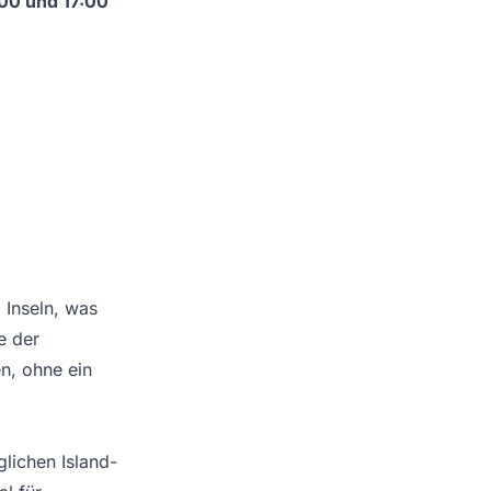
00 und 17:00
 Inseln, was
ne der
n, ohne ein
glichen Island-