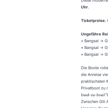
Diese moderne
Uhr
.
Ticketpreise.
Ungefähre Rei
• Bangsal → Gi
• Bangsal → Gi
• Bangsal → G
Die Boote roti
die Anreise vie
praktischsten 
Privatboot zu 
Insel-zu-Insel 
Zwischen Gili 