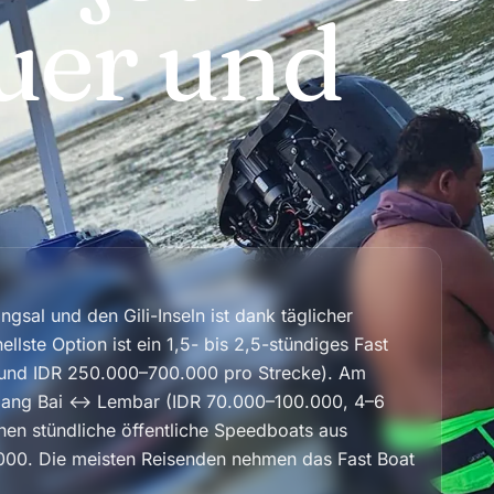
uer und
sal und den Gili-Inseln ist dank täglicher
llste Option ist ein 1,5- bis 2,5-stündiges Fast
rund IDR 250.000–700.000 pro Strecke). Am
Padang Bai ↔ Lembar (IDR 70.000–100.000, 4–6
n stündliche öffentliche Speedboats aus
5.000. Die meisten Reisenden nehmen das Fast Boat