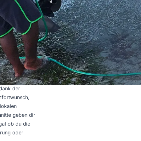
 dank der
mfortwunsch,
 lokalen
nitte geben dir
gal ob du die
hrung oder