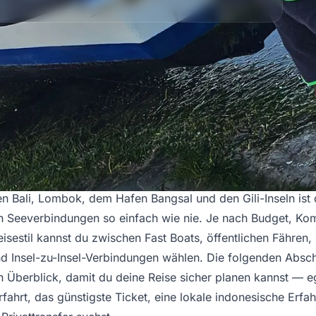
n Gili-Inseln und Lombok — der komplette Überblick
n Bali, Lombok, dem Hafen Bangsal und den Gili-Inseln ist
en Seeverbindungen so einfach wie nie. Je nach Budget, Ko
eisestil kannst du zwischen Fast Boats, öffentlichen Fähren,
 Insel-zu-Insel-Verbindungen wählen. Die folgenden Absch
 Überblick, damit du deine Reise sicher planen kannst — e
rfahrt, das günstigste Ticket, eine lokale indonesische Erfa