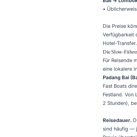
Bali → Lombok
• Üblicherwei
Die Preise kön
Verfügbarkeit 
Hotel-Transfer.
Die Slow-Fähre
Für Reisende m
eine lokalere 
Padang Bai (Ba
Fast Boats dir
Festland. Von 
2 Stunden), be
Reisedauer.
Di
sind häufig — 