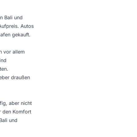
n Bali und
ufpreis. Autos
afen gekauft.
n vor allem
ind
ten.
ieber draußen
ig, aber nicht
r den Komfort
Bali und