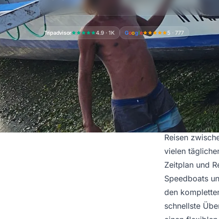
Tripadvisor
4.9 · 1K
G
o
o
g
l
e
5 · 777
Per Boot zu de
Reisen zwische
vielen täglich
Zeitplan und R
Speedboats und
den kompletten
schnellste Übe