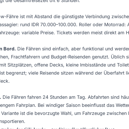
igt die Gesamtreisezeit oft 6 Stunden.
w-Fähre ist mit Abstand die günstigste Verbindung zwische
sagier: rund IDR 70.000–100.000. Roller oder Motorrad: A
hrzeuge: variable Preise. Tickets werden meist direkt am H
n Bord.
Die Fähren sind einfach, aber funktional und werde
hen, Frachtfahrern und Budget-Reisenden genutzt. Üblich s
mit Sitzplätzen, offene Decks, kleine Imbisstände und Toilet
 ist begrenzt; viele Reisende sitzen während der Überfahrt l
eck.
.
Die Fähren fahren 24 Stunden am Tag. Abfahrten sind häuf
engem Fahrplan. Bei windiger Saison beeinflusst das Wette
e Variante ist die bevorzugte Wahl, um Fahrzeuge zwischen 
sportieren.