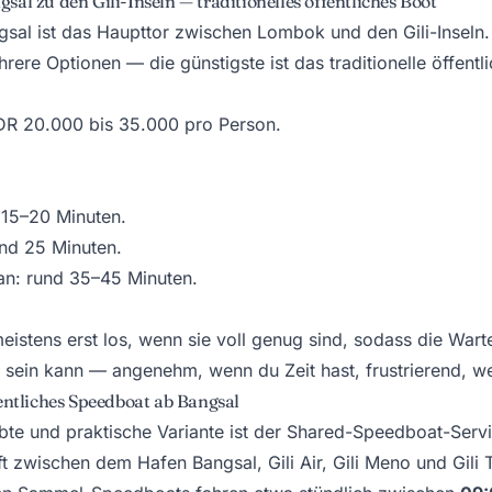
al zu den Gili-Inseln — traditionelles öffentliches Boot
sal ist das Haupttor zwischen Lombok und den Gili-Inseln
rere Optionen — die günstigste ist das traditionelle öffentl
DR 20.000 bis 35.000 pro Person.
d 15–20 Minuten.
und 25 Minuten.
an: rund 35–45 Minuten.
eistens erst los, wenn sie voll genug sind, sodass die Wart
r sein kann — angenehm, wenn du Zeit hast, frustrierend, we
entliches Speedboat ab Bangsal
ebte und praktische Variante ist der Shared-Speedboat-Servi
 zwischen dem Hafen Bangsal, Gili Air, Gili Meno und Gili