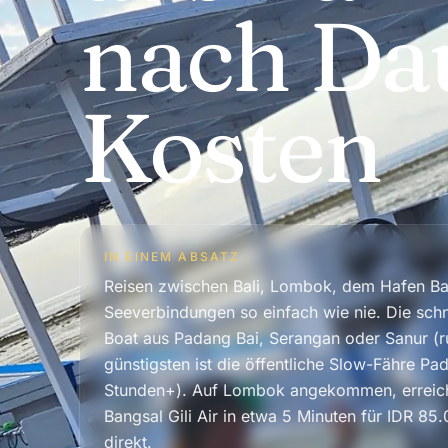
nach Da
Kosten
IN EINEM ABSATZ
Reisen zwischen Bali, Lombok, dem Hafen Bang
Seeverbindungen so einfach wie nie. Die schne
Boat aus Padang Bai, Serangan oder Sanur (
günstigsten ist die öffentliche Slow-Fähre 
Stunden+). Auf Lombok angekommen, erreiche
Bangsal Gili Air in etwa 5 Minuten für IDR 8
direkt.