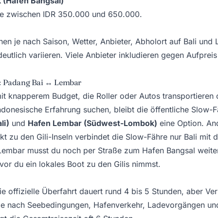
 (Hafen Bangsal)
se zwischen IDR 350.000 und 650.000.
nen je nach Saison, Wetter, Anbieter, Abholort auf Bali und 
deutlich variieren. Viele Anbieter inkludieren gegen Aufprei
: Padang Bai ↔ Lembar
it knapperem Budget, die Roller oder Autos transportieren 
indonesische Erfahrung suchen, bleibt die öffentliche Slow-
li)
und
Hafen Lembar (Südwest-Lombok)
eine Option. And
ekt zu den Gili-Inseln verbindet die Slow-Fähre nur Bali mi
Lembar musst du noch per Straße zum Hafen Bangsal weiter
vor du ein lokales Boot zu den Gilis nimmst.
e offizielle Überfahrt dauert rund 4 bis 5 Stunden, aber V
je nach Seebedingungen, Hafenverkehr, Ladevorgängen und 