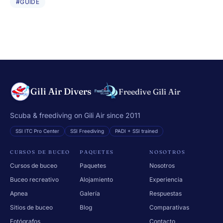
#GUIDE
Gili Air Divers
Freedive Gili Air
Scuba & freediving on Gili Air since 2011
SSI ITC Pro Center
SSI Freediving
PADI + SSI trained
CURSOS DE BUCEO
PAQUETES
NOSOTROS
Cursos de buceo
Paquetes
Nosotros
Buceo recreativo
Alojamiento
Experiencia
Apnea
Galería
Respuestas
Sitios de buceo
Blog
Comparativas
Fotógrafos
Contacto