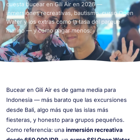
cuesta bucear en Gili Air en 2026 —
inmersiones recreativas, bautismo, curso Open
Water y los extras como la tasa del parque
marino — y cómo pagar menos.
Bucear en Gili Air es de gama media para
Indonesia — más barato que las excursiones
desde Bali, algo más que las islas más
fiesteras, y honesto para grupos pequeños.
Como referencia: una
inmersión recreativa
desde 650.000 IDR
, un
curso SSI Open Water