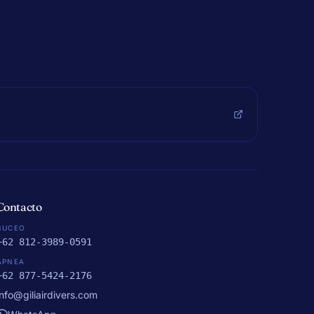
Contacto
BUCEO
+62 812-3989-0591
APNEA
+62 877-5424-2176
info@giliairdivers.com