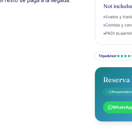
 resto se paga a la llegada.
Not include
Vuelos y tras
Comida y cen
PADI eLearnin
Tripadvisor
Reserva 
Respondemo
WhatsAp