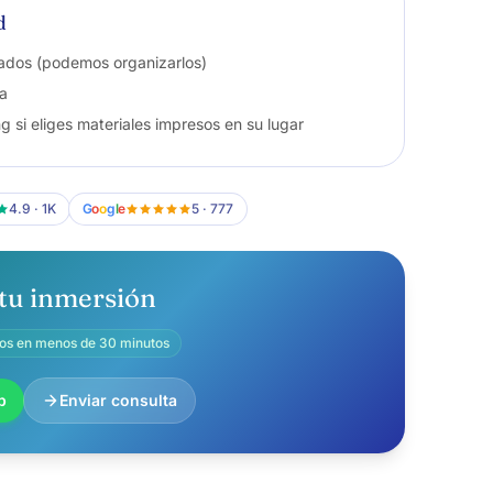
d
lados (podemos organizarlos)
a
g si eliges materiales impresos en su lugar
4.9 · 1K
G
o
o
g
l
e
5 · 777
tu inmersión
s en menos de 30 minutos
p
Enviar consulta