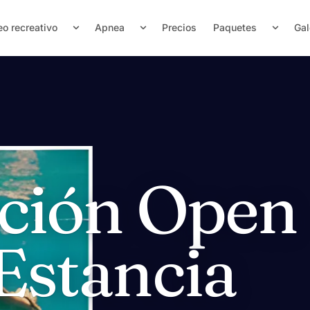
o recreativo
Apnea
Precios
Paquetes
Gal
ación Open
Estancia