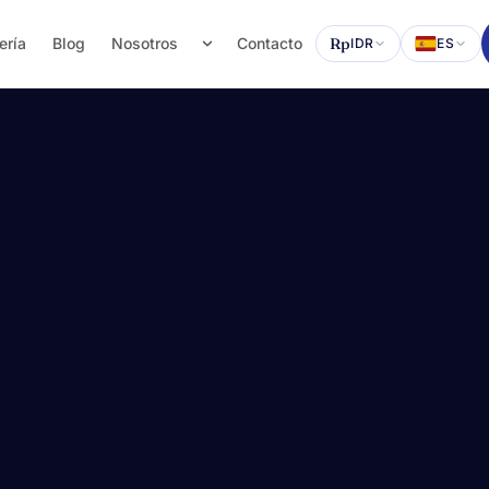
ería
Blog
Nosotros
Contacto
Rp
IDR
ES