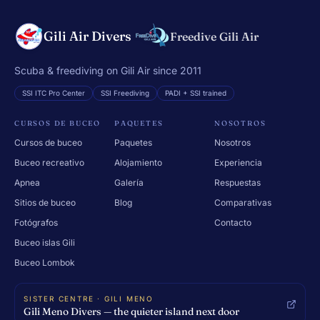
Gili Air Divers
Freedive Gili Air
Scuba & freediving on Gili Air since 2011
SSI ITC Pro Center
SSI Freediving
PADI + SSI trained
CURSOS DE BUCEO
PAQUETES
NOSOTROS
Cursos de buceo
Paquetes
Nosotros
Buceo recreativo
Alojamiento
Experiencia
Apnea
Galería
Respuestas
Sitios de buceo
Blog
Comparativas
Fotógrafos
Contacto
Buceo islas Gili
Buceo Lombok
SISTER CENTRE · GILI MENO
Gili Meno Divers — the quieter island next door