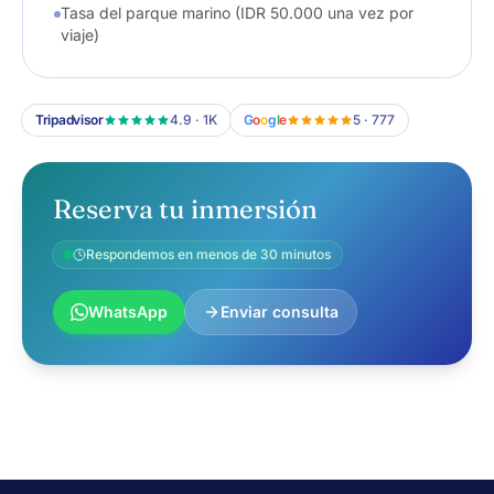
Tasa del parque marino (IDR 50.000 una vez por
viaje)
Tripadvisor
4.9 · 1K
G
o
o
g
l
e
5 · 777
Reserva tu inmersión
Respondemos en menos de 30 minutos
WhatsApp
Enviar consulta