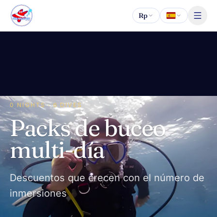
Saltar al contenido
Rp
0 NIGHTS · 6 DIVES
Packs de buceo
multi-día
Descuentos que crecen con el número de
inmersiones