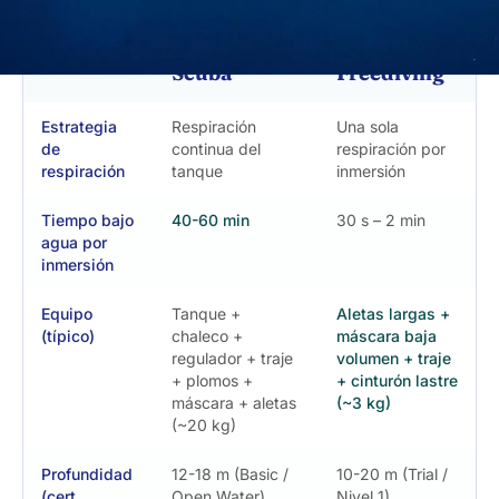
Scuba
Freediving
Estrategia
Respiración
Una sola
de
continua del
respiración por
respiración
tanque
inmersión
Tiempo bajo
40-60 min
30 s – 2 min
agua por
inmersión
Equipo
Tanque +
Aletas largas +
(típico)
chaleco +
máscara baja
regulador + traje
volumen + traje
+ plomos +
+ cinturón lastre
máscara + aletas
(~3 kg)
(~20 kg)
Profundidad
12-18 m (Basic /
10-20 m (Trial /
(cert.
Open Water)
Nivel 1)