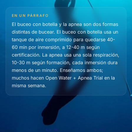
EN UN PÁRRAFO
El buceo con botella y la apnea son dos formas
distintas de bucear. El buceo con botella usa un
tanque de aire comprimido para quedarse 40-
60 min por inmersión, a 12-40 m según
certificación. La apnea usa una sola respiración,
10-30 m según formación, cada inmersión dura
menos de un minuto. Enseñamos ambos;
muchos hacen Open Water + Apnea Trial en la
misma semana.
Tripadvisor
4.9 · 1K
G
o
o
g
l
e
5 · 777