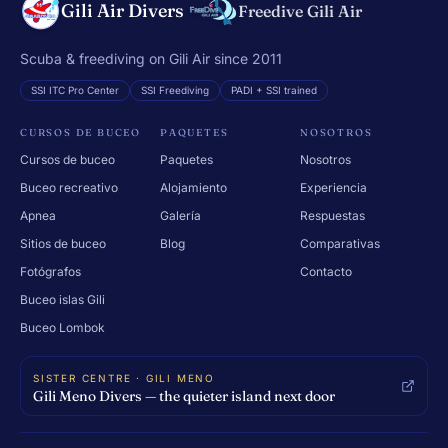
Gili Air Divers
Freedive Gili Air
Scuba & freediving on Gili Air since 2011
SSI ITC Pro Center
SSI Freediving
PADI + SSI trained
CURSOS DE BUCEO
PAQUETES
NOSOTROS
Cursos de buceo
Paquetes
Nosotros
Buceo recreativo
Alojamiento
Experiencia
Apnea
Galería
Respuestas
Sitios de buceo
Blog
Comparativas
Fotógrafos
Contacto
Buceo islas Gili
Buceo Lombok
SISTER CENTRE · GILI MENO
Gili Meno Divers — the quieter island next door