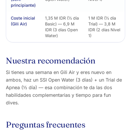
principiante)
Coste inicial
1,35 M IDR (½ día
1 M IDR (½ día
(Gili Air)
Basic) — 6,9 M
Trial) — 3,8 M
IDR (3 días Open
IDR (2 días Nivel
Water)
1)
Nuestra recomendación
Si tienes una semana en Gili Air y eres nuevo en
ambos, haz un SSI Open Water (3 días) + un Trial de
Apnea (½ día) — esa combinación te da las dos
habilidades complementarias y tiempo para fun
dives.
Preguntas frecuentes