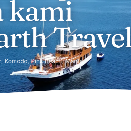
a kami
rth Travel
dar, Komodo, Pink Beach, Manta