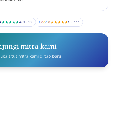
r
4.9 · 1K
G
o
o
g
l
e
5 · 777
jungi mitra kami
ka situs mitra kami di tab baru