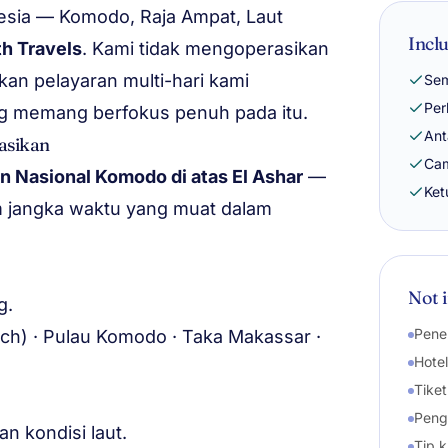
nesia — Komodo, Raja Ampat, Laut
Incl
h Travels
. Kami tidak mengoperasikan
kan pelayaran multi-hari kami
Sem
Per
g memang berfokus penuh pada itu.
Ant
asikan
Cam
an Nasional Komodo di atas El Ashar
—
Ket
am jangka waktu yang muat dalam
Not 
g.
Pene
ch) · Pulau Komodo · Taka Makassar ·
Hote
Tike
Peng
n kondisi laut.
Tip k