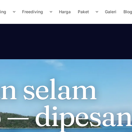
ving
Freediving
Harga
Paket
Galeri
Blo
an selam
— dipesa