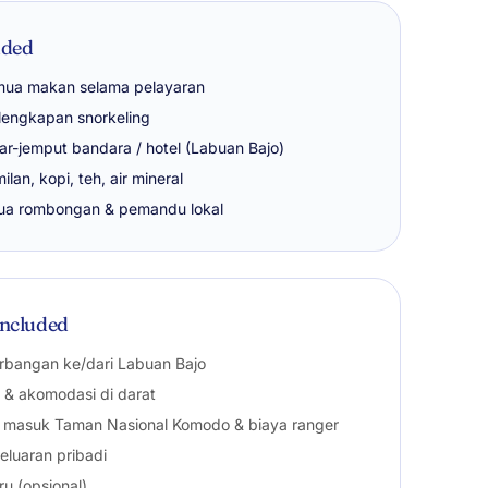
uded
ua makan selama pelayaran
lengkapan snorkeling
ar-jemput bandara / hotel (Labuan Bajo)
ilan, kopi, teh, air mineral
ua rombongan & pemandu lokal
included
rbangan ke/dari Labuan Bajo
l & akomodasi di darat
t masuk Taman Nasional Komodo & biaya ranger
eluaran pribadi
ru (opsional)