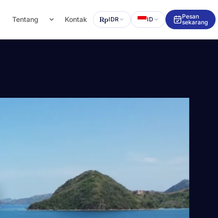
Pesan
g
Tentang
Kontak
Rp
IDR
ID
sekarang
n