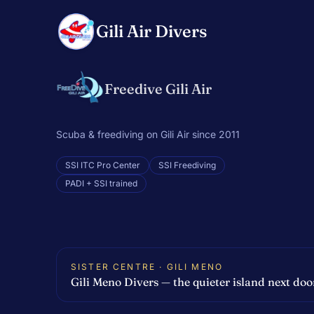
Gili Air Divers
Freedive Gili Air
Scuba & freediving on Gili Air since 2011
SSI ITC Pro Center
SSI Freediving
PADI + SSI trained
SISTER CENTRE · GILI MENO
Gili Meno Divers — the quieter island next doo